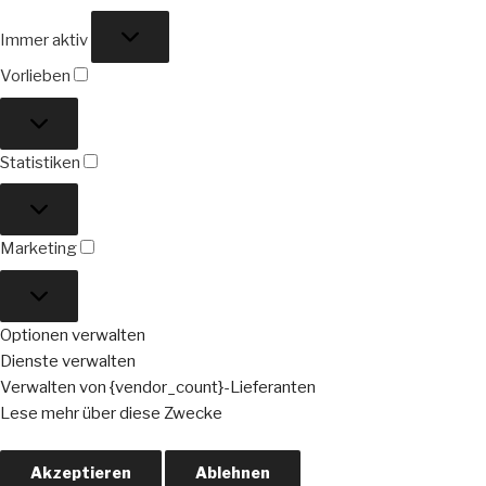
Funktional
Immer aktiv
Vorlieben
Vorlieben
Statistiken
Statistiken
Marketing
Marketing
Optionen verwalten
Dienste verwalten
Verwalten von {vendor_count}-Lieferanten
Lese mehr über diese Zwecke
Akzeptieren
Ablehnen