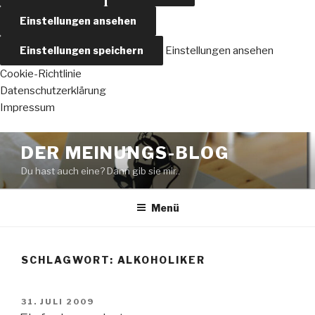
Einstellungen ansehen
Einstellungen speichern
Einstellungen ansehen
Cookie-Richtlinie
Datenschutzerklärung
Impressum
Zum
DER MEINUNGS-BLOG
Inhalt
Du hast auch eine? Dann gib sie mir..
springen
Menü
SCHLAGWORT:
ALKOHOLIKER
VERÖFFENTLICHT
31. JULI 2009
AM