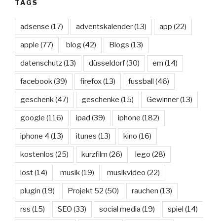
TAGS
adsense
(17)
adventskalender
(13)
app
(22)
apple
(77)
blog
(42)
Blogs
(13)
datenschutz
(13)
düsseldorf
(30)
em
(14)
facebook
(39)
firefox
(13)
fussball
(46)
geschenk
(47)
geschenke
(15)
Gewinner
(13)
google
(116)
ipad
(39)
iphone
(182)
iphone 4
(13)
itunes
(13)
kino
(16)
kostenlos
(25)
kurzfilm
(26)
lego
(28)
lost
(14)
musik
(19)
musikvideo
(22)
plugin
(19)
Projekt 52
(50)
rauchen
(13)
rss
(15)
SEO
(33)
social media
(19)
spiel
(14)