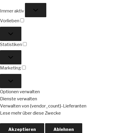
Funktional
Immer aktiv
Vorlieben
Vorlieben
Statistiken
Statistiken
Marketing
Marketing
Optionen verwalten
Dienste verwalten
Verwalten von {vendor_count}-Lieferanten
Lese mehr über diese Zwecke
Akzeptieren
Ablehnen