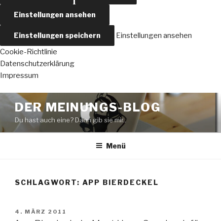
Einstellungen ansehen
Einstellungen speichern
Einstellungen ansehen
Cookie-Richtlinie
Datenschutzerklärung
Impressum
Zum
DER MEINUNGS-BLOG
Inhalt
Du hast auch eine? Dann gib sie mir..
springen
Menü
SCHLAGWORT:
APP BIERDECKEL
VERÖFFENTLICHT
4. MÄRZ 2011
AM