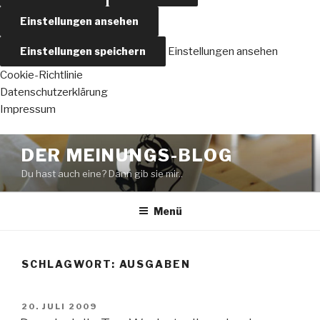
Einstellungen ansehen
Einstellungen speichern
Einstellungen ansehen
Cookie-Richtlinie
Datenschutzerklärung
Impressum
Zum
DER MEINUNGS-BLOG
Inhalt
Du hast auch eine? Dann gib sie mir..
springen
Menü
SCHLAGWORT:
AUSGABEN
VERÖFFENTLICHT
20. JULI 2009
AM