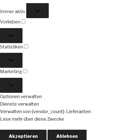
Funktional
Immer aktiv
Vorlieben
Vorlieben
Statistiken
Statistiken
Marketing
Marketing
Optionen verwalten
Dienste verwalten
Verwalten von {vendor_count}-Lieferanten
Lese mehr über diese Zwecke
Akzeptieren
Ablehnen