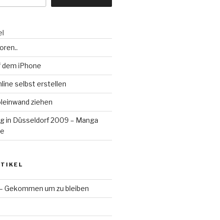
el
oren..
f dem iPhone
ine selbst erstellen
oleinwand ziehen
ag in Düsseldorf 2009 – Manga
de
TIKEL
 – Gekommen um zu bleiben