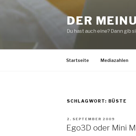
Zum
Inhalt
DER MEIN
springen
Du hast auch eine? Dann gib sie
Startseite
Mediazahlen
SCHLAGWORT:
BÜSTE
VERÖFFENTLICHT
2. SEPTEMBER 2009
AM
Ego3D oder Mini M