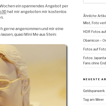
ar Wochen ein spannendes Angebot per
o3D
hat mir angeboten mir kostenlos
Ähnliche Artik
n.
Mist, Foto verl
ich gerne angenommen und mir eine
HDR Fotos au
 lassen, quasi Mini Me aus Stein:
Obamicon – Onl
Fotos auf Fot
Fotos: Japant
Fans ohne En
NEUESTE AR
Geldsparwerk
Tag am Meer