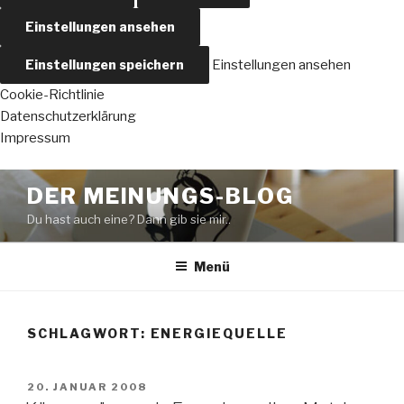
Einstellungen ansehen
Einstellungen speichern
Einstellungen ansehen
Cookie-Richtlinie
Datenschutzerklärung
Impressum
Zum
DER MEINUNGS-BLOG
Inhalt
Du hast auch eine? Dann gib sie mir..
springen
Menü
SCHLAGWORT:
ENERGIEQUELLE
VERÖFFENTLICHT
20. JANUAR 2008
AM