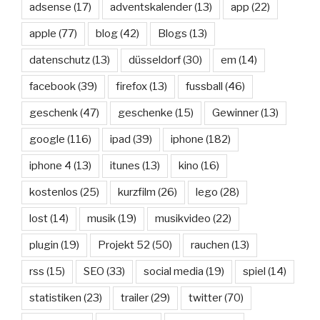
adsense
(17)
adventskalender
(13)
app
(22)
apple
(77)
blog
(42)
Blogs
(13)
datenschutz
(13)
düsseldorf
(30)
em
(14)
facebook
(39)
firefox
(13)
fussball
(46)
geschenk
(47)
geschenke
(15)
Gewinner
(13)
google
(116)
ipad
(39)
iphone
(182)
iphone 4
(13)
itunes
(13)
kino
(16)
kostenlos
(25)
kurzfilm
(26)
lego
(28)
lost
(14)
musik
(19)
musikvideo
(22)
plugin
(19)
Projekt 52
(50)
rauchen
(13)
rss
(15)
SEO
(33)
social media
(19)
spiel
(14)
statistiken
(23)
trailer
(29)
twitter
(70)