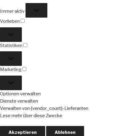
Funktional
Immer aktiv
Vorlieben
Vorlieben
Statistiken
Statistiken
Marketing
Marketing
Optionen verwalten
Dienste verwalten
Verwalten von {vendor_count}-Lieferanten
Lese mehr über diese Zwecke
Akzeptieren
Ablehnen