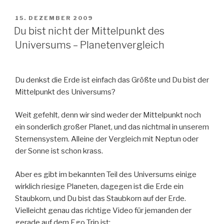
VERÖFFENTLICHT
15. DEZEMBER 2009
AM
Du bist nicht der Mittelpunkt des
Universums – Planetenvergleich
Du denkst die Erde ist einfach das Größte und Du bist der
Mittelpunkt des Universums?
Weit gefehlt, denn wir sind weder der Mittelpunkt noch
ein sonderlich großer Planet, und das nichtmal in unserem
Sternensystem. Alleine der Vergleich mit Neptun oder
der Sonne ist schon krass.
Aber es gibt im bekannten Teil des Universums einige
wirklich riesige Planeten, dagegen ist die Erde ein
Staubkorn, und Du bist das Staubkorn auf der Erde.
Vielleicht genau das richtige Video für jemanden der
gerade auf dem Ego Trip ist: