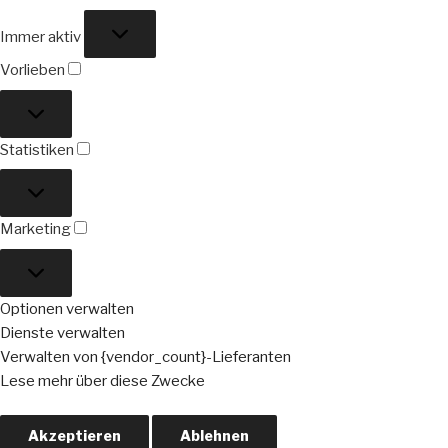
Funktional
Immer aktiv
Vorlieben
Vorlieben
Statistiken
Statistiken
Marketing
Marketing
Optionen verwalten
Dienste verwalten
Verwalten von {vendor_count}-Lieferanten
Lese mehr über diese Zwecke
Akzeptieren
Ablehnen