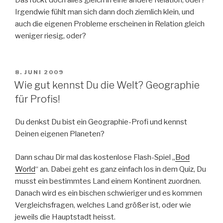
Irgendwie fühlt man sich dann doch ziemlich klein, und
auch die eigenen Probleme erscheinen in Relation gleich
weniger riesig, oder?
VERÖFFENTLICHT
8. JUNI 2009
AM
Wie gut kennst Du die Welt? Geographie
für Profis!
Du denkst Du bist ein Geographie-Profi und kennst
Deinen eigenen Planeten?
Dann schau Dir mal das kostenlose Flash-Spiel „
Bod
World
“ an. Dabei geht es ganz einfach los in dem Quiz, Du
musst ein bestimmtes Land einem Kontinent zuordnen.
Danach wird es ein bischen schwieriger und es kommen
Vergleichsfragen, welches Land größer ist, oder wie
jeweils die Hauptstadt heisst.