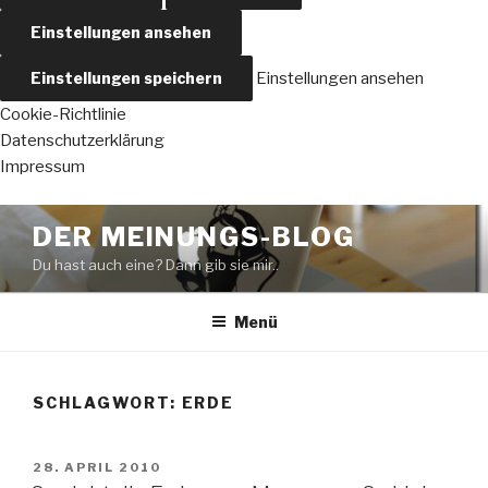
Einstellungen ansehen
Einstellungen speichern
Einstellungen ansehen
Cookie-Richtlinie
Datenschutzerklärung
Impressum
Zum
DER MEINUNGS-BLOG
Inhalt
Du hast auch eine? Dann gib sie mir..
springen
Menü
SCHLAGWORT:
ERDE
VERÖFFENTLICHT
28. APRIL 2010
AM