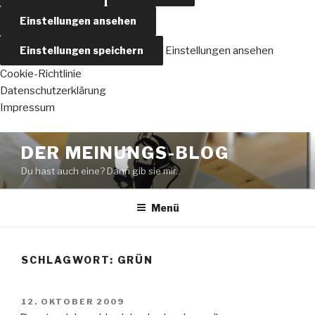
Einstellungen ansehen
Einstellungen speichern
Einstellungen ansehen
Cookie-Richtlinie
Datenschutzerklärung
Impressum
Zum
DER MEINUNGS-BLOG
Inhalt
Du hast auch eine? Dann gib sie mir..
springen
Menü
SCHLAGWORT:
GRÜN
VERÖFFENTLICHT
12. OKTOBER 2009
AM