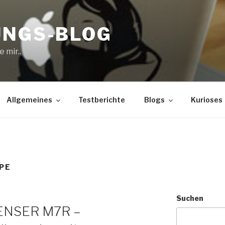
UNGS-BLOG
 mir..
Allgemeines
Testberichte
Blogs
Kurioses
PE
Suchen
LENSER M7R –