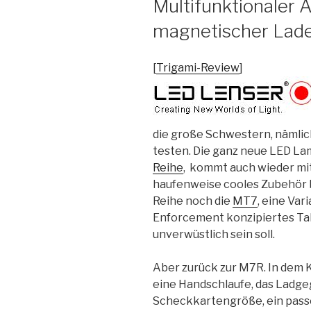
Multifunktionaler A
magnetischer Lade
[
Trigami-Review
]
die große Schwestern, nämlich
testen. Die ganz neue LED L
Reihe
, kommt auch wieder mit 
haufenweise cooles Zubehör b
Reihe noch die
MT7
, eine Var
Enforcement konzipiertes Ta
unverwüstlich sein soll.
Aber zurück zur M7R. In dem 
eine Handschlaufe, das Ladgeg
Scheckkartengröße, ein passe