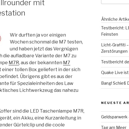
llrounder mit
station
Ähnliche Artik
Testbericht: 
Feinsten
Wir durften ja vor einigen
Wochen schonmal die M7 testen,
Licht-Graffiti
und haben jetzt das Vergnügen
Zerstörungen
 die aufladbare Variante der M7 zu
Testbericht d
ampe
M7R
, aus der bekannten
M7
einer tollen Box geliefert in der sich
Quake Live ist 
efindet. Übrigens gibt es aus der
iante für Spezialeinheiten des Law
Bang! Schieß 
ktisches Lichtwerkzeug das nahezu
NEUESTE AR
Koffer sind die LED Taschenlampe M7R,
Geldsparwerk
erät, ein Akku, eine Kurzanleitung in
nder Gürtelclip und die coole
Tag am Meer