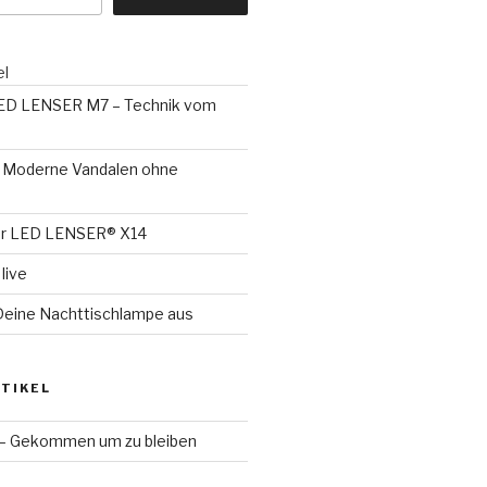
el
LED LENSER M7 – Technik vom
 – Moderne Vandalen ohne
er LED LENSER® X14
live
Deine Nachttischlampe aus
TIKEL
 – Gekommen um zu bleiben