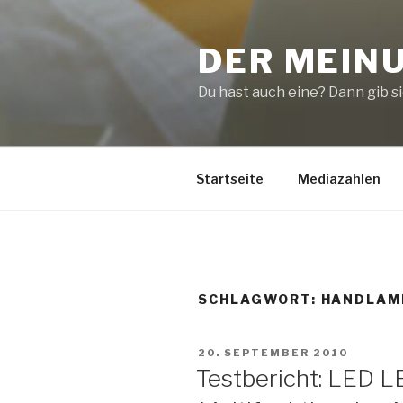
Zum
Inhalt
DER MEIN
springen
Du hast auch eine? Dann gib sie
Startseite
Mediazahlen
SCHLAGWORT:
HANDLAM
VERÖFFENTLICHT
20. SEPTEMBER 2010
AM
Testbericht: LED 