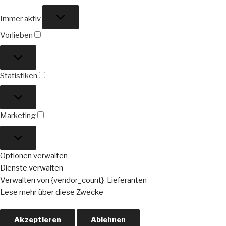
Funktional
Immer aktiv
Vorlieben
Vorlieben
Statistiken
Statistiken
Marketing
Marketing
Optionen verwalten
Dienste verwalten
Verwalten von {vendor_count}-Lieferanten
Lese mehr über diese Zwecke
Akzeptieren
Ablehnen