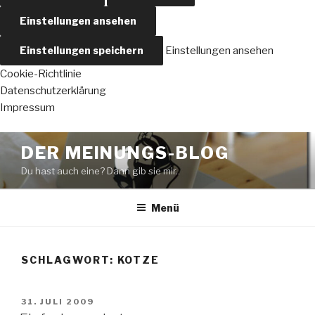
Einstellungen ansehen
Einstellungen speichern
Einstellungen ansehen
Cookie-Richtlinie
Datenschutzerklärung
Impressum
Zum
DER MEINUNGS-BLOG
Inhalt
Du hast auch eine? Dann gib sie mir..
springen
Menü
SCHLAGWORT:
KOTZE
VERÖFFENTLICHT
31. JULI 2009
AM