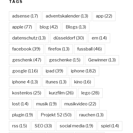
TAGS
adsense
(17)
adventskalender
(13)
app
(22)
apple
(77)
blog
(42)
Blogs
(13)
datenschutz
(13)
düsseldorf
(30)
em
(14)
facebook
(39)
firefox
(13)
fussball
(46)
geschenk
(47)
geschenke
(15)
Gewinner
(13)
google
(116)
ipad
(39)
iphone
(182)
iphone 4
(13)
itunes
(13)
kino
(16)
kostenlos
(25)
kurzfilm
(26)
lego
(28)
lost
(14)
musik
(19)
musikvideo
(22)
plugin
(19)
Projekt 52
(50)
rauchen
(13)
rss
(15)
SEO
(33)
social media
(19)
spiel
(14)