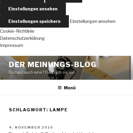
Einstellungen ansehen
Einstellungen speichern
Einstellungen ansehen
Cookie-Richtlinie
Datenschutzerklärung
Impressum
Zum
DER MEINUNGS-BLOG
Inhalt
Du hast auch eine? Dann gib sie mir..
springen
Menü
SCHLAGWORT:
LAMPE
VERÖFFENTLICHT
4. NOVEMBER 2010
AM