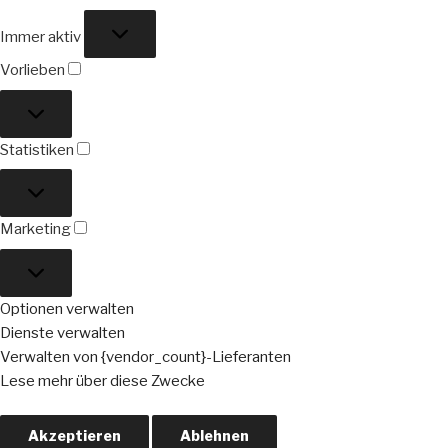
Funktional
Immer aktiv
Vorlieben
Vorlieben
Statistiken
Statistiken
Marketing
Marketing
Optionen verwalten
Dienste verwalten
Verwalten von {vendor_count}-Lieferanten
Lese mehr über diese Zwecke
Akzeptieren
Ablehnen