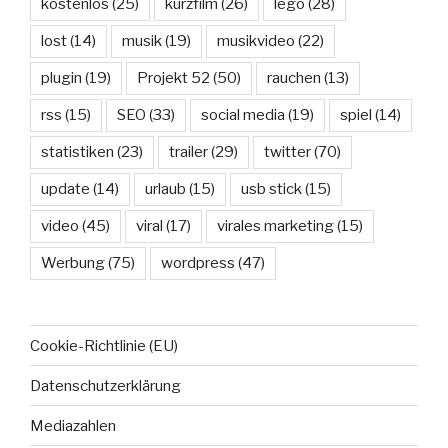
kostenlos
(25)
kurzfilm
(26)
lego
(28)
lost
(14)
musik
(19)
musikvideo
(22)
plugin
(19)
Projekt 52
(50)
rauchen
(13)
rss
(15)
SEO
(33)
social media
(19)
spiel
(14)
statistiken
(23)
trailer
(29)
twitter
(70)
update
(14)
urlaub
(15)
usb stick
(15)
video
(45)
viral
(17)
virales marketing
(15)
Werbung
(75)
wordpress
(47)
Cookie-Richtlinie (EU)
Datenschutzerklärung
Mediazahlen