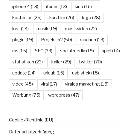
iphone 4
(13)
itunes
(13)
kino
(16)
kostenlos
(25)
kurzfilm
(26)
lego
(28)
lost
(14)
musik
(19)
musikvideo
(22)
plugin
(19)
Projekt 52
(50)
rauchen
(13)
rss
(15)
SEO
(33)
social media
(19)
spiel
(14)
statistiken
(23)
trailer
(29)
twitter
(70)
update
(14)
urlaub
(15)
usb stick
(15)
video
(45)
viral
(17)
virales marketing
(15)
Werbung
(75)
wordpress
(47)
Cookie-Richtlinie (EU)
Datenschutzerklärung