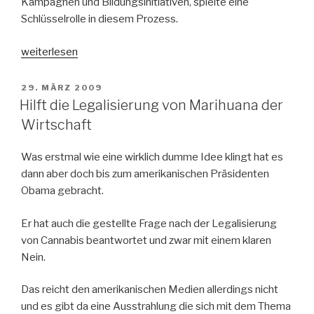
Kampagnen und Bildungsinitiativen, spielte eine
Schlüsselrolle in diesem Prozess.
„Grüne
weiterlesen
Welle:
Cannabislegalisierung
VERÖFFENTLICHT
29. MÄRZ 2009
AM
in
Hilft die Legalisierung von Marihuana der
Deutschland
Wirtschaft
–
Fluch
Was erstmal wie eine wirklich dumme Idee klingt hat es
oder
dann aber doch bis zum amerikanischen Präsidenten
Segen?“
Obama gebracht.
Er hat auch die gestellte Frage nach der Legalisierung
von Cannabis beantwortet und zwar mit einem klaren
Nein.
Das reicht den amerikanischen Medien allerdings nicht
und es gibt da eine Ausstrahlung die sich mit dem Thema