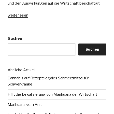
und den Auswirkungen auf die Wirtschaft beschäftigt.
„Hilft
weiterlesen
die
Legalisierung
von
Suchen
Marihuana
der
Suchen
Wirtschaft“
Ähnliche Artikel
Cannabis auf Rezept: legales Schmerzmittel für
Schwerkranke
Hilft die Legalisierung von Marihuana der Wirtschaft
Marihuana vom Arzt