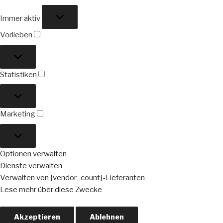
Funktional
Immer aktiv
Vorlieben
Vorlieben
Statistiken
Statistiken
Marketing
Marketing
Optionen verwalten
Dienste verwalten
Verwalten von {vendor_count}-Lieferanten
Lese mehr über diese Zwecke
Akzeptieren
Ablehnen