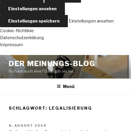
Einstellungen ansehen
Einstellungen speichern
Einstellungen ansehen
Cookie-Richtlinie
Datenschutzerklärung
Impressum
Zum
DER MEINUNGS-BLOG
Inhalt
Du hast auch eine? Dann gib sie mir..
springen
Menü
SCHLAGWORT:
LEGALISIERUNG
VERÖFFENTLICHT
6. AUGUST 2024
AM