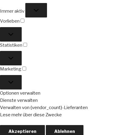
Funktional
Immer aktiv
Vorlieben
Vorlieben
Statistiken
Statistiken
Marketing
Marketing
Optionen verwalten
Dienste verwalten
Verwalten von {vendor_count}-Lieferanten
Lese mehr über diese Zwecke
Akzeptieren
Ablehnen