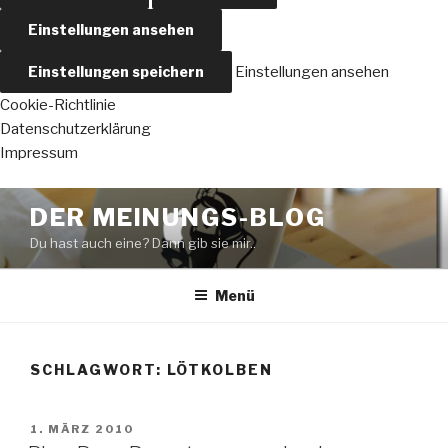
Einstellungen ansehen
Einstellungen speichern
Einstellungen ansehen
Cookie-Richtlinie
Datenschutzerklärung
Impressum
Zum
DER MEINUNGS-BLOG
Inhalt
Du hast auch eine? Dann gib sie mir..
springen
Menü
SCHLAGWORT:
LÖTKOLBEN
VERÖFFENTLICHT
1. MÄRZ 2010
AM