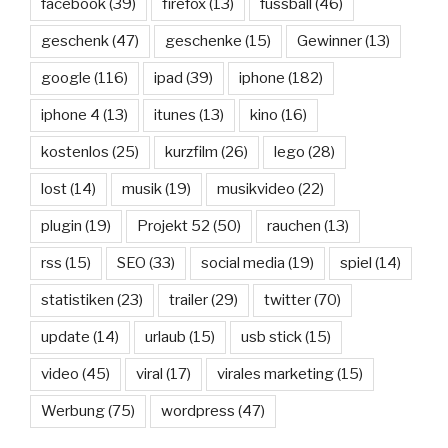
facebook
(39)
firefox
(13)
fussball
(46)
geschenk
(47)
geschenke
(15)
Gewinner
(13)
google
(116)
ipad
(39)
iphone
(182)
iphone 4
(13)
itunes
(13)
kino
(16)
kostenlos
(25)
kurzfilm
(26)
lego
(28)
lost
(14)
musik
(19)
musikvideo
(22)
plugin
(19)
Projekt 52
(50)
rauchen
(13)
rss
(15)
SEO
(33)
social media
(19)
spiel
(14)
statistiken
(23)
trailer
(29)
twitter
(70)
update
(14)
urlaub
(15)
usb stick
(15)
video
(45)
viral
(17)
virales marketing
(15)
Werbung
(75)
wordpress
(47)