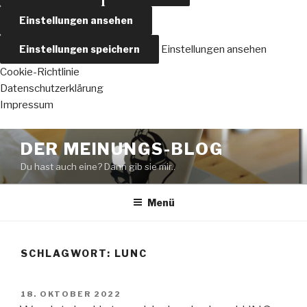
Einstellungen ansehen
Einstellungen speichern
Einstellungen ansehen
Cookie-Richtlinie
Datenschutzerklärung
Impressum
Zum
DER MEINUNGS-BLOG
Inhalt
Du hast auch eine? Dann gib sie mir..
springen
Menü
SCHLAGWORT:
LUNC
VERÖFFENTLICHT
18. OKTOBER 2022
AM