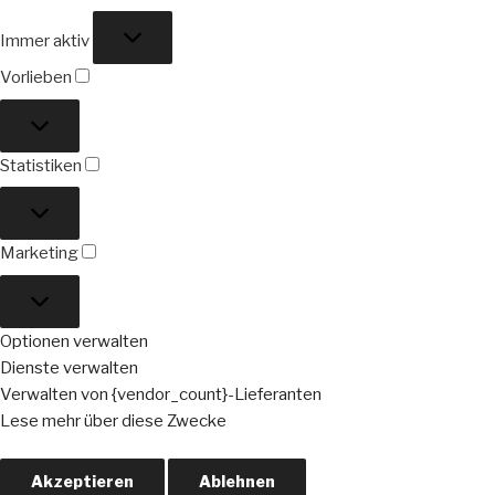
Funktional
Immer aktiv
Vorlieben
Vorlieben
Statistiken
Statistiken
Marketing
Marketing
Optionen verwalten
Dienste verwalten
Verwalten von {vendor_count}-Lieferanten
Lese mehr über diese Zwecke
Akzeptieren
Ablehnen