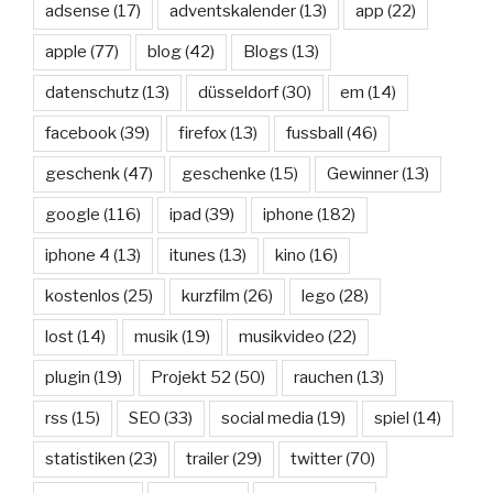
adsense
(17)
adventskalender
(13)
app
(22)
apple
(77)
blog
(42)
Blogs
(13)
datenschutz
(13)
düsseldorf
(30)
em
(14)
facebook
(39)
firefox
(13)
fussball
(46)
geschenk
(47)
geschenke
(15)
Gewinner
(13)
google
(116)
ipad
(39)
iphone
(182)
iphone 4
(13)
itunes
(13)
kino
(16)
kostenlos
(25)
kurzfilm
(26)
lego
(28)
lost
(14)
musik
(19)
musikvideo
(22)
plugin
(19)
Projekt 52
(50)
rauchen
(13)
rss
(15)
SEO
(33)
social media
(19)
spiel
(14)
statistiken
(23)
trailer
(29)
twitter
(70)