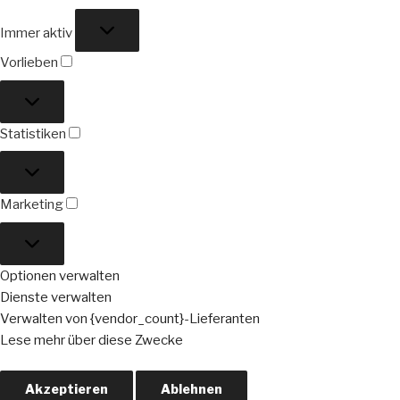
Funktional
Immer aktiv
Vorlieben
Vorlieben
Statistiken
Statistiken
Marketing
Marketing
Optionen verwalten
Dienste verwalten
Verwalten von {vendor_count}-Lieferanten
Lese mehr über diese Zwecke
Akzeptieren
Ablehnen