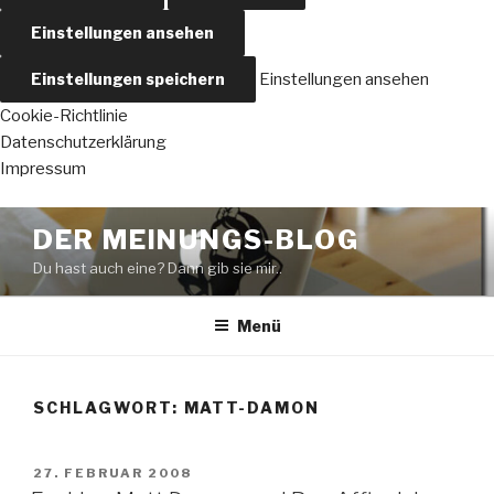
Einstellungen ansehen
Einstellungen speichern
Einstellungen ansehen
Cookie-Richtlinie
Datenschutzerklärung
Impressum
Zum
DER MEINUNGS-BLOG
Inhalt
Du hast auch eine? Dann gib sie mir..
springen
Menü
SCHLAGWORT:
MATT-DAMON
VERÖFFENTLICHT
27. FEBRUAR 2008
AM