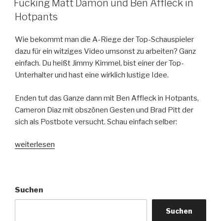
Fucking Matt Damon und Ben Affleck in
Hotpants
Wie bekommt man die A-Riege der Top-Schauspieler
dazu für ein witziges Video umsonst zu arbeiten? Ganz
einfach. Du heißt Jimmy Kimmel, bist einer der Top-
Unterhalter und hast eine wirklich lustige Idee.
Enden tut das Ganze dann mit Ben Affleck in Hotpants,
Cameron Diaz mit obszönen Gesten und Brad Pitt der
sich als Postbote versucht. Schau einfach selber:
„Fucking
weiterlesen
Matt
Damon
und
Suchen
Ben
Affleck
Suchen
in