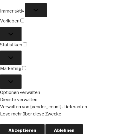
Funktional
Immer aktiv
Vorlieben
Vorlieben
Statistiken
Statistiken
Marketing
Marketing
Optionen verwalten
Dienste verwalten
Verwalten von {vendor_count}-Lieferanten
Lese mehr über diese Zwecke
Akzeptieren
Ablehnen