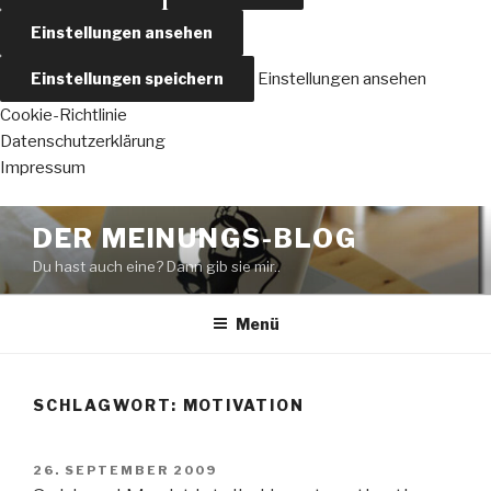
Einstellungen ansehen
Einstellungen speichern
Einstellungen ansehen
Cookie-Richtlinie
Datenschutzerklärung
Impressum
Zum
DER MEINUNGS-BLOG
Inhalt
Du hast auch eine? Dann gib sie mir..
springen
Menü
SCHLAGWORT:
MOTIVATION
VERÖFFENTLICHT
26. SEPTEMBER 2009
AM