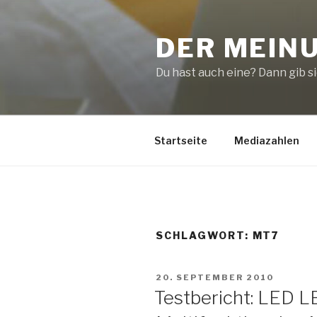
Zum
Inhalt
DER MEIN
springen
Du hast auch eine? Dann gib sie
Startseite
Mediazahlen
SCHLAGWORT:
MT7
VERÖFFENTLICHT
20. SEPTEMBER 2010
AM
Testbericht: LED 