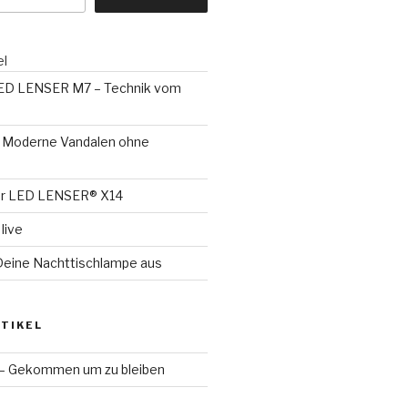
el
LED LENSER M7 – Technik vom
 – Moderne Vandalen ohne
er LED LENSER® X14
live
Deine Nachttischlampe aus
TIKEL
 – Gekommen um zu bleiben