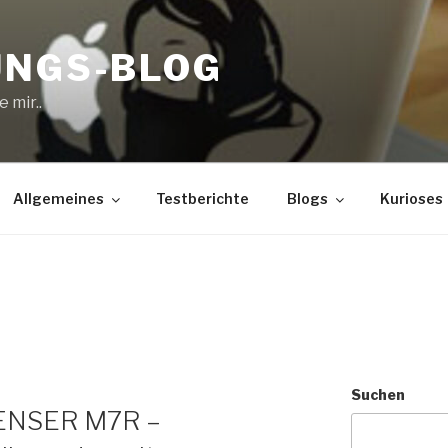
UNGS-BLOG
 mir..
Allgemeines
Testberichte
Blogs
Kurioses
Suchen
LENSER M7R –