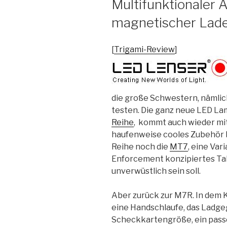
Multifunktionaler A
magnetischer Lade
[
Trigami-Review
]
die große Schwestern, nämlich
testen. Die ganz neue LED L
Reihe
, kommt auch wieder mit 
haufenweise cooles Zubehör b
Reihe noch die
MT7
, eine Var
Enforcement konzipiertes Ta
unverwüstlich sein soll.
Aber zurück zur M7R. In dem 
eine Handschlaufe, das Ladgeg
Scheckkartengröße, ein passe