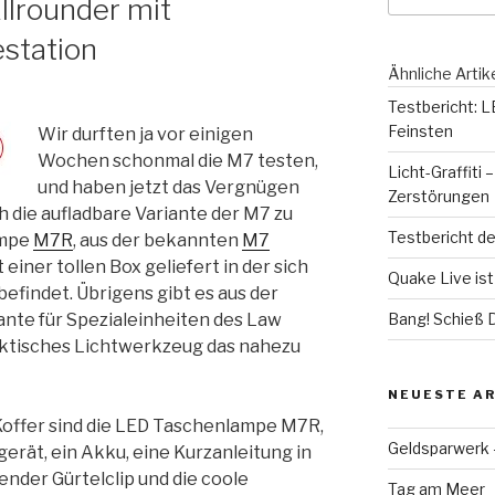
llrounder mit
station
Ähnliche Artik
Testbericht: 
Feinsten
Wir durften ja vor einigen
Wochen schonmal die M7 testen,
Licht-Graffiti
und haben jetzt das Vergnügen
Zerstörungen
 die aufladbare Variante der M7 zu
Testbericht d
ampe
M7R
, aus der bekannten
M7
einer tollen Box geliefert in der sich
Quake Live ist 
efindet. Übrigens gibt es aus der
iante für Spezialeinheiten des Law
Bang! Schieß 
ktisches Lichtwerkzeug das nahezu
NEUESTE AR
Koffer sind die LED Taschenlampe M7R,
Geldsparwerk
erät, ein Akku, eine Kurzanleitung in
nder Gürtelclip und die coole
Tag am Meer