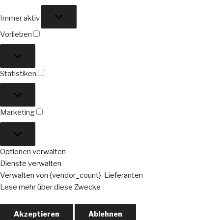
Funktional
Immer aktiv
Vorlieben
Vorlieben
Statistiken
Statistiken
Marketing
Marketing
Optionen verwalten
Dienste verwalten
Verwalten von {vendor_count}-Lieferanten
Lese mehr über diese Zwecke
Akzeptieren
Ablehnen