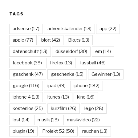
TAGS
adsense
(17)
adventskalender
(13)
app
(22)
apple
(77)
blog
(42)
Blogs
(13)
datenschutz
(13)
düsseldorf
(30)
em
(14)
facebook
(39)
firefox
(13)
fussball
(46)
geschenk
(47)
geschenke
(15)
Gewinner
(13)
google
(116)
ipad
(39)
iphone
(182)
iphone 4
(13)
itunes
(13)
kino
(16)
kostenlos
(25)
kurzfilm
(26)
lego
(28)
lost
(14)
musik
(19)
musikvideo
(22)
plugin
(19)
Projekt 52
(50)
rauchen
(13)