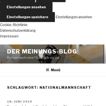
Einstellungen ansehen
Einstellungen speichern
Einstellungen ansehen
Cookie-Richtlinie
Datenschutzerklärung
Impressum
Zum
DER MEINUNGS-BLOG
Inhalt
Du hast auch eine? Dann gib sie mir..
springen
Menü
SCHLAGWORT:
NATIONALMANNSCHAFT
VERÖFFENTLICHT
18. JUNI 2010
AM