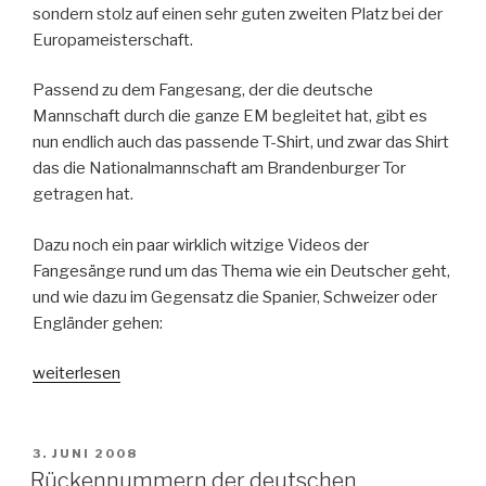
sondern stolz auf einen sehr guten zweiten Platz bei der
Europameisterschaft.
Passend zu dem Fangesang, der die deutsche
Mannschaft durch die ganze EM begleitet hat, gibt es
nun endlich auch das passende T-Shirt, und zwar das Shirt
das die Nationalmannschaft am Brandenburger Tor
getragen hat.
Dazu noch ein paar wirklich witzige Videos der
Fangesänge rund um das Thema wie ein Deutscher geht,
und wie dazu im Gegensatz die Spanier, Schweizer oder
Engländer gehen:
„So
weiterlesen
gehen
die
Deutschen“
VERÖFFENTLICHT
3. JUNI 2008
AM
Rückennummern der deutschen