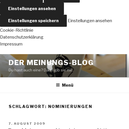
Einstellungen ansehen
Einstellungen speichern
Einstellungen ansehen
Cookie-Richtlinie
Datenschutzerklärung
Impressum
Zum
DER MEINUNGS-BLOG
Inhalt
Du hast auch eine? Dann gib sie mir..
springen
Menü
SCHLAGWORT:
NOMINIERUNGEN
VERÖFFENTLICHT
7. AUGUST 2009
AM