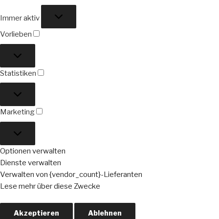
Funktional
Immer aktiv
Vorlieben
Vorlieben
Statistiken
Statistiken
Marketing
Marketing
Optionen verwalten
Dienste verwalten
Verwalten von {vendor_count}-Lieferanten
Lese mehr über diese Zwecke
Akzeptieren
Ablehnen