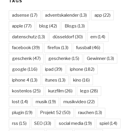
TAGS
adsense
(17)
adventskalender
(13)
app
(22)
apple
(77)
blog
(42)
Blogs
(13)
datenschutz
(13)
düsseldorf
(30)
em
(14)
facebook
(39)
firefox
(13)
fussball
(46)
geschenk
(47)
geschenke
(15)
Gewinner
(13)
google
(116)
ipad
(39)
iphone
(182)
iphone 4
(13)
itunes
(13)
kino
(16)
kostenlos
(25)
kurzfilm
(26)
lego
(28)
lost
(14)
musik
(19)
musikvideo
(22)
plugin
(19)
Projekt 52
(50)
rauchen
(13)
rss
(15)
SEO
(33)
social media
(19)
spiel
(14)