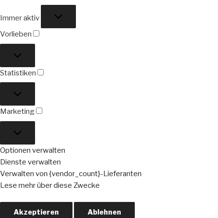
Funktional
Immer aktiv
Vorlieben
Vorlieben
Statistiken
Statistiken
Marketing
Marketing
Optionen verwalten
Dienste verwalten
Verwalten von {vendor_count}-Lieferanten
Lese mehr über diese Zwecke
Akzeptieren
Ablehnen