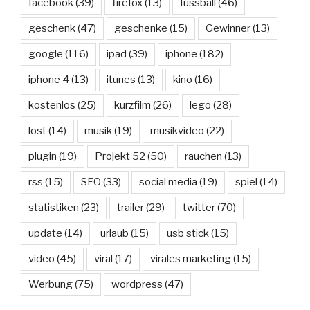
facebook
(39)
firefox
(13)
fussball
(46)
geschenk
(47)
geschenke
(15)
Gewinner
(13)
google
(116)
ipad
(39)
iphone
(182)
iphone 4
(13)
itunes
(13)
kino
(16)
kostenlos
(25)
kurzfilm
(26)
lego
(28)
lost
(14)
musik
(19)
musikvideo
(22)
plugin
(19)
Projekt 52
(50)
rauchen
(13)
rss
(15)
SEO
(33)
social media
(19)
spiel
(14)
statistiken
(23)
trailer
(29)
twitter
(70)
update
(14)
urlaub
(15)
usb stick
(15)
video
(45)
viral
(17)
virales marketing
(15)
Werbung
(75)
wordpress
(47)