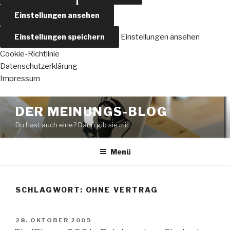
Einstellungen ansehen
Einstellungen speichern
Einstellungen ansehen
Cookie-Richtlinie
Datenschutzerklärung
Impressum
Zum
DER MEINUNGS-BLOG
Inhalt
Du hast auch eine? Dann gib sie mir..
springen
Menü
SCHLAGWORT:
OHNE VERTRAG
VERÖFFENTLICHT
28. OKTOBER 2009
AM