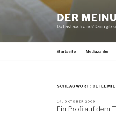
Zum
Inhalt
DER MEIN
springen
Du hast auch eine? Dann gib sie
Startseite
Mediazahlen
SCHLAGWORT:
OLI LEMI
VERÖFFENTLICHT
14. OKTOBER 2009
AM
Ein Profi auf dem 