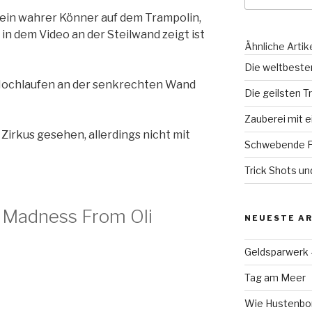
t ein wahrer Könner auf dem Trampolin,
 in dem Video an der Steilwand zeigt ist
Ähnliche Artik
Die weltbeste
Hochlaufen an der senkrechten Wand
Die geilsten T
Zauberei mit e
irkus gesehen, allerdings nicht mit
Schwebende Fl
Trick Shots un
 Madness From Oli
NEUESTE AR
Geldsparwerk
Tag am Meer
Wie Hustenbon