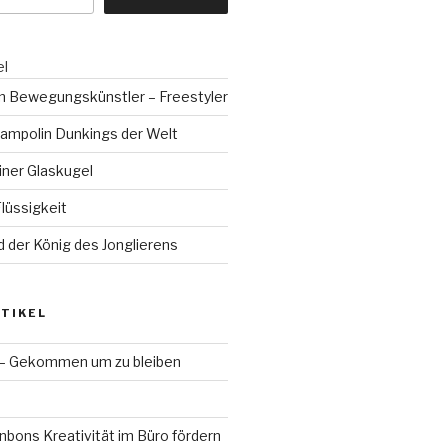
el
n Bewegungskünstler – Freestyler
rampolin Dunkings der Welt
iner Glaskugel
üssigkeit
d der König des Jonglierens
TIKEL
 – Gekommen um zu bleiben
bons Kreativität im Büro fördern