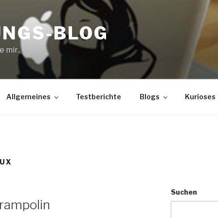
UNGS-BLOG
 mir..
Allgemeines
Testberichte
Blogs
Kurioses
EUX
Suchen
Trampolin