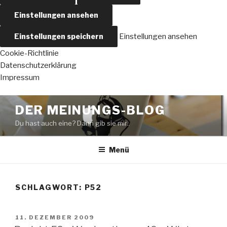
Einstellungen ansehen
Einstellungen speichern
Einstellungen ansehen
Cookie-Richtlinie
Datenschutzerklärung
Impressum
Zum
DER MEINUNGS-BLOG
Inhalt
Du hast auch eine? Dann gib sie mir..
springen
Menü
SCHLAGWORT:
P52
VERÖFFENTLICHT
11. DEZEMBER 2009
AM