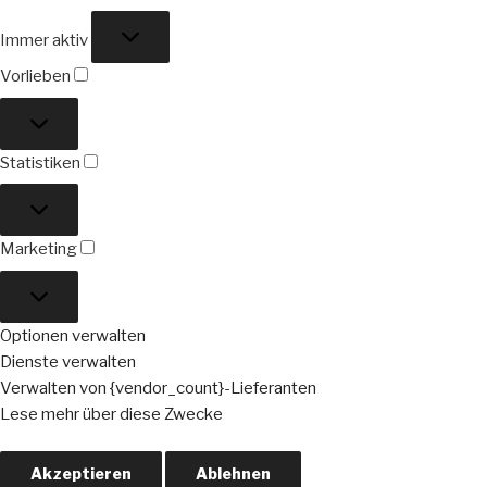
Funktional
Immer aktiv
Vorlieben
Vorlieben
Statistiken
Statistiken
Marketing
Marketing
Optionen verwalten
Dienste verwalten
Verwalten von {vendor_count}-Lieferanten
Lese mehr über diese Zwecke
Akzeptieren
Ablehnen