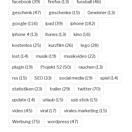
facebook
(39)
firefox
(13)
fussball
(46)
geschenk
(47)
geschenke
(15)
Gewinner
(13)
google
(116)
ipad
(39)
iphone
(182)
iphone 4
(13)
itunes
(13)
kino
(16)
kostenlos
(25)
kurzfilm
(26)
lego
(28)
lost
(14)
musik
(19)
musikvideo
(22)
plugin
(19)
Projekt 52
(50)
rauchen
(13)
rss
(15)
SEO
(33)
social media
(19)
spiel
(14)
statistiken
(23)
trailer
(29)
twitter
(70)
update
(14)
urlaub
(15)
usb stick
(15)
video
(45)
viral
(17)
virales marketing
(15)
Werbung
(75)
wordpress
(47)