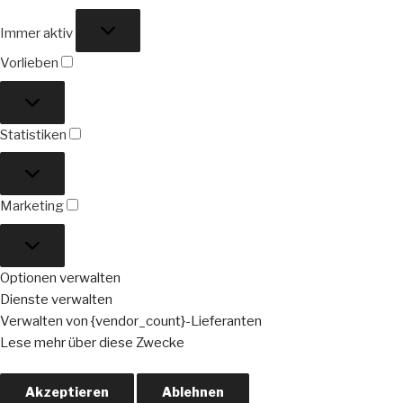
Funktional
Immer aktiv
Vorlieben
Vorlieben
Statistiken
Statistiken
Marketing
Marketing
Optionen verwalten
Dienste verwalten
Verwalten von {vendor_count}-Lieferanten
Lese mehr über diese Zwecke
Akzeptieren
Ablehnen