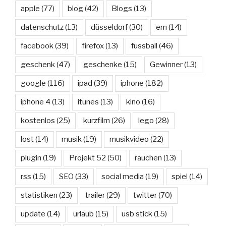
apple
(77)
blog
(42)
Blogs
(13)
datenschutz
(13)
düsseldorf
(30)
em
(14)
facebook
(39)
firefox
(13)
fussball
(46)
geschenk
(47)
geschenke
(15)
Gewinner
(13)
google
(116)
ipad
(39)
iphone
(182)
iphone 4
(13)
itunes
(13)
kino
(16)
kostenlos
(25)
kurzfilm
(26)
lego
(28)
lost
(14)
musik
(19)
musikvideo
(22)
plugin
(19)
Projekt 52
(50)
rauchen
(13)
rss
(15)
SEO
(33)
social media
(19)
spiel
(14)
statistiken
(23)
trailer
(29)
twitter
(70)
update
(14)
urlaub
(15)
usb stick
(15)