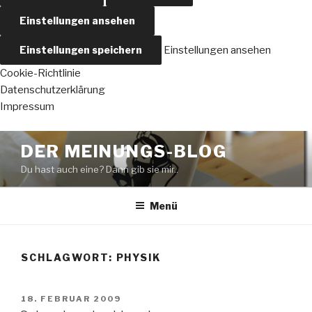
Einstellungen ansehen
Einstellungen speichern
Einstellungen ansehen
Cookie-Richtlinie
Datenschutzerklärung
Impressum
Zum
DER MEINUNGS-BLOG
Inhalt
Du hast auch eine? Dann gib sie mir..
springen
Menü
SCHLAGWORT:
PHYSIK
VERÖFFENTLICHT
18. FEBRUAR 2009
AM