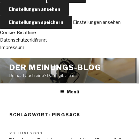
Einstellungen ansehen
Einstellungen speichern
Einstellungen ansehen
Cookie-Richtlinie
Datenschutzerklärung
Impressum
Zum
DER MEINUNGS-BLOG
Inhalt
Du hast auch eine? Dann gib sie mir..
springen
Menü
SCHLAGWORT:
PINGBACK
VERÖFFENTLICHT
23. JUNI 2009
AM