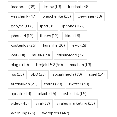
facebook
(39)
firefox
(13)
fussball
(46)
geschenk
(47)
geschenke
(15)
Gewinner
(13)
google
(116)
ipad
(39)
iphone
(182)
iphone 4
(13)
itunes
(13)
kino
(16)
kostenlos
(25)
kurzfilm
(26)
lego
(28)
lost
(14)
musik
(19)
musikvideo
(22)
plugin
(19)
Projekt 52
(50)
rauchen
(13)
rss
(15)
SEO
(33)
social media
(19)
spiel
(14)
statistiken
(23)
trailer
(29)
twitter
(70)
update
(14)
urlaub
(15)
usb stick
(15)
video
(45)
viral
(17)
virales marketing
(15)
Werbung
(75)
wordpress
(47)