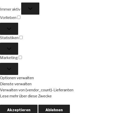
Funktional
Immer aktiv
Vorlieben
Vorlieben
Statistiken
Statistiken
Marketing
Marketing
Optionen verwalten
Dienste verwalten
Verwalten von {vendor_count}-Lieferanten
Lese mehr über diese Zwecke
Akzeptieren
Ablehnen