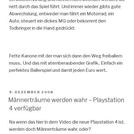
nett durch das Spiel führt. Und immer wieder gibts gute
Abwechslung, entweder man fährt ein Motorrad, ein
Auto, steuert ein dickes MG oder bekommt den
Todbringer in die Hand gedrückt:
Fette Kanone mit der man sich dann den Weg freiballern
muss.. Und das mit atemberaubender Grafik.. Einfach ein
perfektes Ballerspiel und damit jeden Euro wert..
VERÖFFENTLICHT
9. DEZEMBER 2008
AM
Männerträume werden wahr – Playstation
4 verfügbar
Na wenn das hier in dem Video die neue Playstation 4 ist,
werden doch Männerträume wahr, oder?