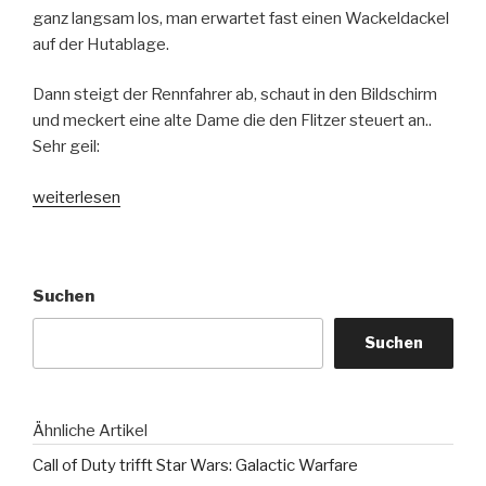
ganz langsam los, man erwartet fast einen Wackeldackel
auf der Hutablage.
Dann steigt der Rennfahrer ab, schaut in den Bildschirm
und meckert eine alte Dame die den Flitzer steuert an..
Sehr geil:
„Gelungene
weiterlesen
Werbung:
Playstation
–
Suchen
Jet
Moto
Suchen
2“
Ähnliche Artikel
Call of Duty trifft Star Wars: Galactic Warfare