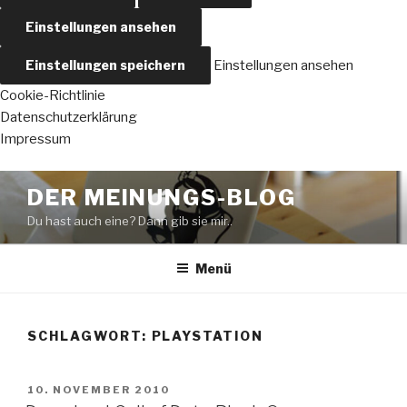
Einstellungen ansehen
Einstellungen speichern
Einstellungen ansehen
Cookie-Richtlinie
Datenschutzerklärung
Impressum
Zum
DER MEINUNGS-BLOG
Inhalt
Du hast auch eine? Dann gib sie mir..
springen
Menü
SCHLAGWORT:
PLAYSTATION
VERÖFFENTLICHT
10. NOVEMBER 2010
AM