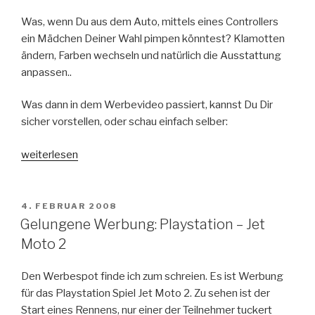
Was, wenn Du aus dem Auto, mittels eines Controllers
ein Mädchen Deiner Wahl pimpen könntest? Klamotten
ändern, Farben wechseln und natürlich die Ausstattung
anpassen..
Was dann in dem Werbevideo passiert, kannst Du Dir
sicher vorstellen, oder schau einfach selber:
„Männerträume
weiterlesen
werden
wahr
–
VERÖFFENTLICHT
4. FEBRUAR 2008
AM
Playstation
Gelungene Werbung: Playstation – Jet
4
Moto 2
verfügbar“
Den Werbespot finde ich zum schreien. Es ist Werbung
für das Playstation Spiel Jet Moto 2. Zu sehen ist der
Start eines Rennens, nur einer der Teilnehmer tuckert