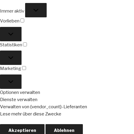
Funktional
Immer aktiv
Vorlieben
Vorlieben
Statistiken
Statistiken
Marketing
Marketing
Optionen verwalten
Dienste verwalten
Verwalten von {vendor_count}-Lieferanten
Lese mehr über diese Zwecke
Akzeptieren
Ablehnen