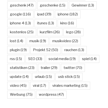
geschenk
(47)
geschenke
(15)
Gewinner
(13)
google
(116)
ipad
(39)
iphone
(182)
iphone 4
(13)
itunes
(13)
kino
(16)
kostenlos
(25)
kurzfilm
(26)
lego
(28)
lost
(14)
musik
(19)
musikvideo
(22)
plugin
(19)
Projekt 52
(50)
rauchen
(13)
rss
(15)
SEO
(33)
social media
(19)
spiel
(14)
statistiken
(23)
trailer
(29)
twitter
(70)
update
(14)
urlaub
(15)
usb stick
(15)
video
(45)
viral
(17)
virales marketing
(15)
Werbung
(75)
wordpress
(47)