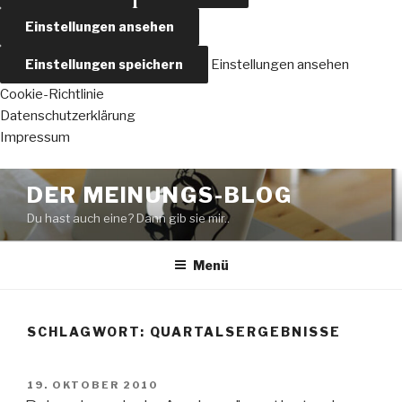
Einstellungen ansehen
Einstellungen speichern
Einstellungen ansehen
Cookie-Richtlinie
Datenschutzerklärung
Impressum
Zum
DER MEINUNGS-BLOG
Inhalt
Du hast auch eine? Dann gib sie mir..
springen
Menü
SCHLAGWORT:
QUARTALSERGEBNISSE
VERÖFFENTLICHT
19. OKTOBER 2010
AM