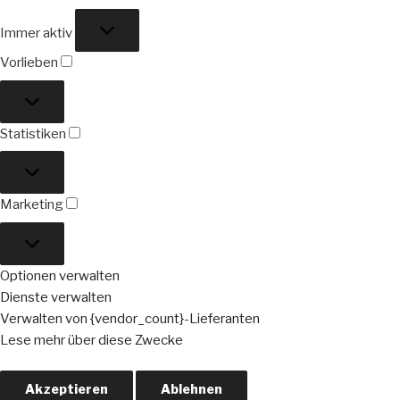
Funktional
Immer aktiv
Vorlieben
Vorlieben
Statistiken
Statistiken
Marketing
Marketing
Optionen verwalten
Dienste verwalten
Verwalten von {vendor_count}-Lieferanten
Lese mehr über diese Zwecke
Akzeptieren
Ablehnen