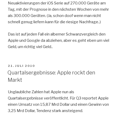
Neuaktivierungen der iOS Serie auf 270.000 Geräte am
Tag, mit der Prognose in den nächsten Wochen von mehr
als 300.000 Geräten. (Ja, schon doof wenn man nicht
schnell genug liefern kann für die riesige Nachfrage..)
Das ist auf jeden Fall ein alberner Schwanzvergleich den
Apple und Google da abziehen, aber es geht eben um viel
Geld, um richtig viel Geld..
VERÖFFENTLICHT
21. JULI 2010
AM
Quartalsergebnisse: Apple rockt den
Markt
Unglaubliche Zahlen hat Apple nun als
Quartalsergebnisse veröffentlicht. Für Q3 reportet Apple
einen Umsatz von 15,87 Mrd Dollar und einen Gewinn von
3,25 Mrd Dollar, Tendenz stark ansteigend.