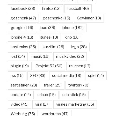
facebook
(39)
firefox
(13)
fussball
(46)
geschenk
(47)
geschenke
(15)
Gewinner
(13)
google
(116)
ipad
(39)
iphone
(182)
iphone 4
(13)
itunes
(13)
kino
(16)
kostenlos
(25)
kurzfilm
(26)
lego
(28)
lost
(14)
musik
(19)
musikvideo
(22)
plugin
(19)
Projekt 52
(50)
rauchen
(13)
rss
(15)
SEO
(33)
social media
(19)
spiel
(14)
statistiken
(23)
trailer
(29)
twitter
(70)
update
(14)
urlaub
(15)
usb stick
(15)
video
(45)
viral
(17)
virales marketing
(15)
Werbung
(75)
wordpress
(47)