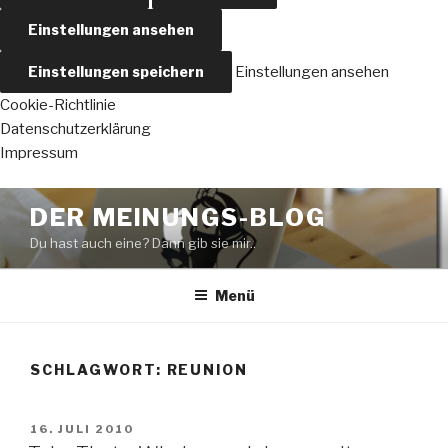
Einstellungen ansehen
Einstellungen speichern
Einstellungen ansehen
Cookie-Richtlinie
Datenschutzerklärung
Impressum
Zum
DER MEINUNGS-BLOG
Inhalt
Du hast auch eine? Dann gib sie mir..
springen
Menü
SCHLAGWORT:
REUNION
VERÖFFENTLICHT
16. JULI 2010
AM