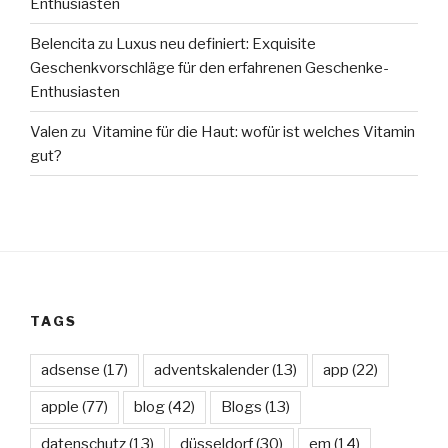
Enthusiasten
Belencita
zu
Luxus neu definiert: Exquisite
Geschenkvorschläge für den erfahrenen Geschenke-
Enthusiasten
Valen
zu
Vitamine für die Haut: wofür ist welches Vitamin
gut?
TAGS
adsense
(17)
adventskalender
(13)
app
(22)
apple
(77)
blog
(42)
Blogs
(13)
datenschutz
(13)
düsseldorf
(30)
em
(14)