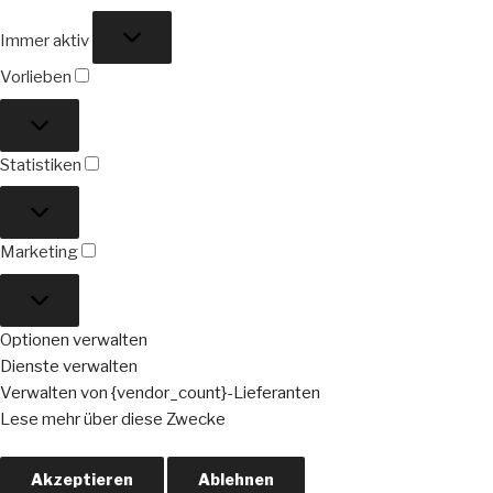
Funktional
Immer aktiv
Vorlieben
Vorlieben
Statistiken
Statistiken
Marketing
Marketing
Optionen verwalten
Dienste verwalten
Verwalten von {vendor_count}-Lieferanten
Lese mehr über diese Zwecke
Akzeptieren
Ablehnen