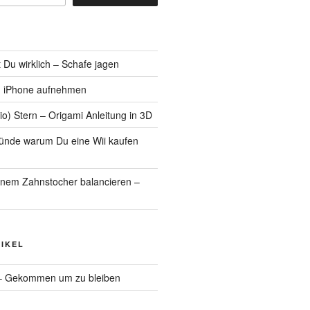
t Du wirklich – Schafe jagen
m iPhone aufnehmen
io) Stern – Origami Anleitung in 3D
ünde warum Du eine Wii kaufen
inem Zahnstocher balancieren –
IKEL
– Gekommen um zu bleiben