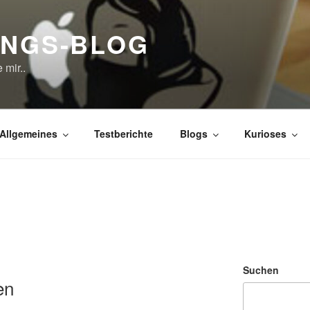
UNGS-BLOG
 mir..
Allgemeines
Testberichte
Blogs
Kurioses
L
Suchen
en