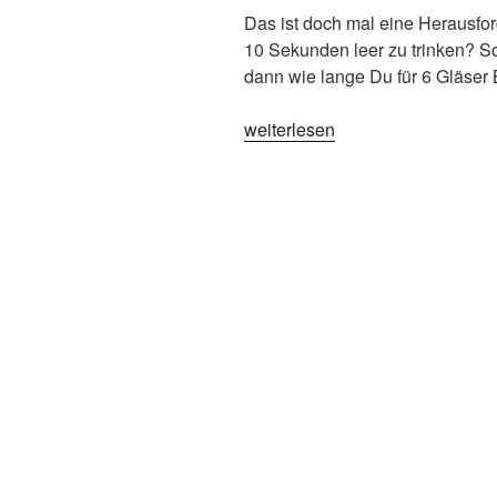
Das ist doch mal eine Herausfor
10 Sekunden leer zu trinken? S
dann wie lange Du für 6 Gläser 
„6
weiterlesen
Bier
in
10
Sekunden“