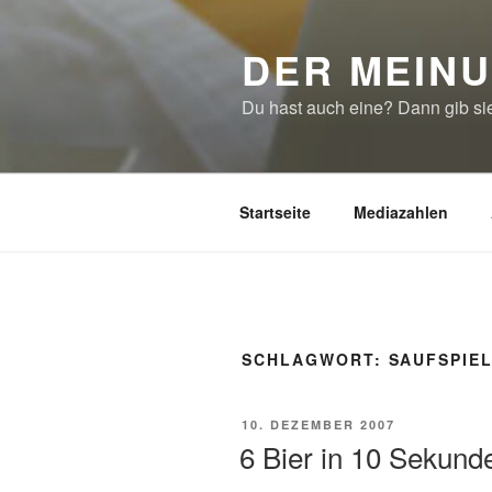
Zum
Inhalt
DER MEIN
springen
Du hast auch eine? Dann gib sie
Startseite
Mediazahlen
SCHLAGWORT:
SAUFSPIE
VERÖFFENTLICHT
10. DEZEMBER 2007
AM
6 Bier in 10 Sekund