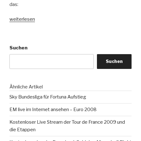
das:
„EM
weiterlesen
live
im
Internet
Suchen
ansehen
–
Suchen
Euro
2008“
Ähnliche Artikel
Sky Bundesliga für Fortuna Aufstieg
EM live im Internet ansehen – Euro 2008
Kostenloser Live Stream der Tour de France 2009 und
die Etappen