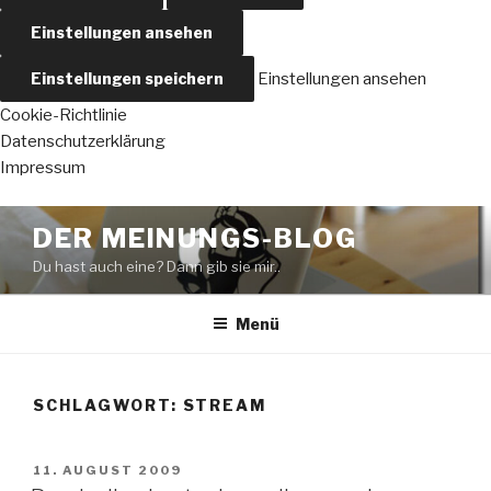
Einstellungen ansehen
Einstellungen speichern
Einstellungen ansehen
Cookie-Richtlinie
Datenschutzerklärung
Impressum
Zum
DER MEINUNGS-BLOG
Inhalt
Du hast auch eine? Dann gib sie mir..
springen
Menü
SCHLAGWORT:
STREAM
VERÖFFENTLICHT
11. AUGUST 2009
AM