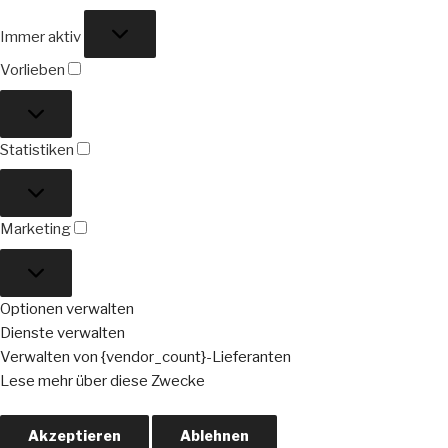
Funktional
Immer aktiv
Vorlieben
Vorlieben
Statistiken
Statistiken
Marketing
Marketing
Optionen verwalten
Dienste verwalten
Verwalten von {vendor_count}-Lieferanten
Lese mehr über diese Zwecke
Akzeptieren
Ablehnen