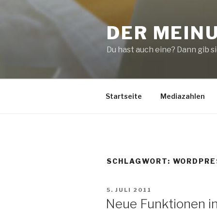
Zum
Inhalt
DER MEIN
springen
Du hast auch eine? Dann gib sie
Startseite
Mediazahlen
SCHLAGWORT:
WORDPRES
VERÖFFENTLICHT
5. JULI 2011
AM
Neue Funktionen i