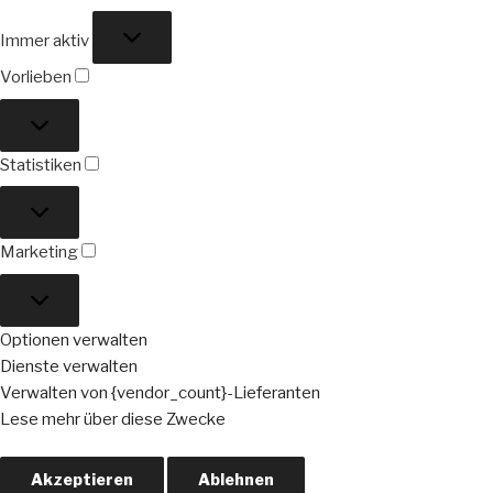
Funktional
Immer aktiv
Vorlieben
Vorlieben
Statistiken
Statistiken
Marketing
Marketing
Optionen verwalten
Dienste verwalten
Verwalten von {vendor_count}-Lieferanten
Lese mehr über diese Zwecke
Akzeptieren
Ablehnen