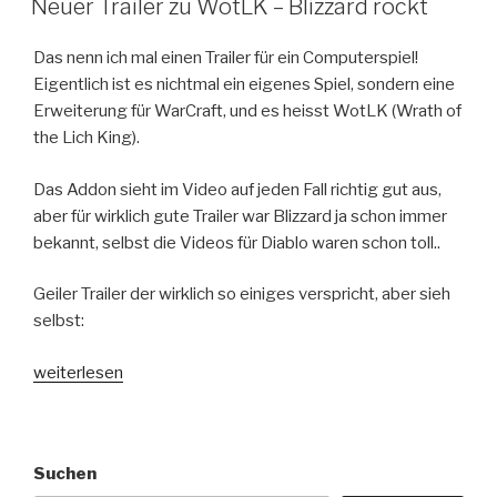
Neuer Trailer zu WotLK – Blizzard rockt
Das nenn ich mal einen Trailer für ein Computerspiel!
Eigentlich ist es nichtmal ein eigenes Spiel, sondern eine
Erweiterung für WarCraft, und es heisst WotLK (Wrath of
the Lich King).
Das Addon sieht im Video auf jeden Fall richtig gut aus,
aber für wirklich gute Trailer war Blizzard ja schon immer
bekannt, selbst die Videos für Diablo waren schon toll..
Geiler Trailer der wirklich so einiges verspricht, aber sieh
selbst:
„Neuer
weiterlesen
Trailer
zu
WotLK
Suchen
–