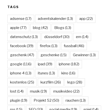
TAGS
adsense
(17)
adventskalender
(13)
app
(22)
apple
(77)
blog
(42)
Blogs
(13)
datenschutz
(13)
düsseldorf
(30)
em
(14)
facebook
(39)
firefox
(13)
fussball
(46)
geschenk
(47)
geschenke
(15)
Gewinner
(13)
google
(116)
ipad
(39)
iphone
(182)
iphone 4
(13)
itunes
(13)
kino
(16)
kostenlos
(25)
kurzfilm
(26)
lego
(28)
lost
(14)
musik
(19)
musikvideo
(22)
plugin
(19)
Projekt 52
(50)
rauchen
(13)
rss
(15)
SEO
(33)
social media
(19)
spiel
(14)