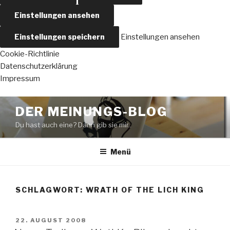
Einstellungen ansehen
Einstellungen speichern
Einstellungen ansehen
Cookie-Richtlinie
Datenschutzerklärung
Impressum
Zum
DER MEINUNGS-BLOG
Inhalt
Du hast auch eine? Dann gib sie mir..
springen
Menü
SCHLAGWORT:
WRATH OF THE LICH KING
VERÖFFENTLICHT
22. AUGUST 2008
AM