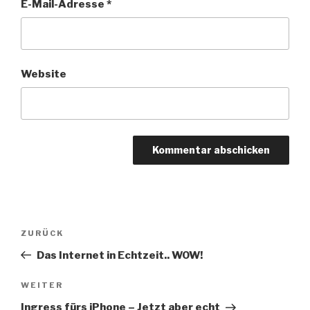
E-Mail-Adresse
*
Website
Beitragsnavigation
Vorheriger
ZURÜCK
Beitrag
Das Internet in Echtzeit.. WOW!
Nächster
WEITER
Beitrag
Ingress fürs iPhone – Jetzt aber echt