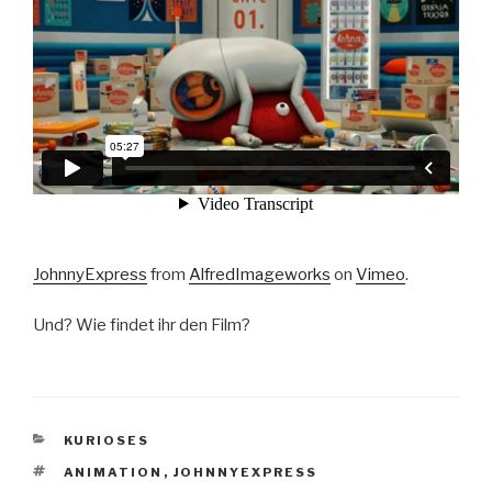
JohnnyExpress
from
AlfredImageworks
on
Vimeo
.
Und? Wie findet ihr den Film?
KATEGORIEN
KURIOSES
SCHLAGWÖRTER
ANIMATION
,
JOHNNYEXPRESS