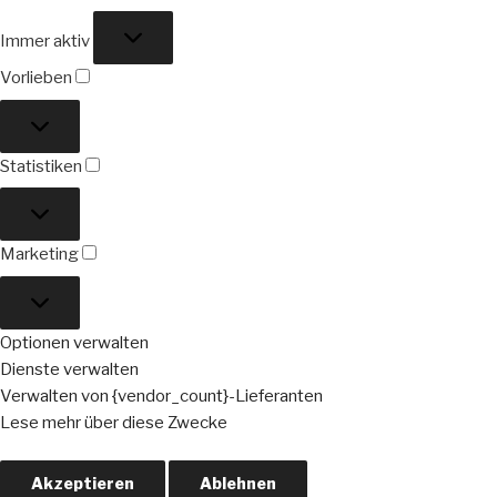
Funktional
Immer aktiv
Vorlieben
Vorlieben
Statistiken
Statistiken
Marketing
Marketing
Optionen verwalten
Dienste verwalten
Verwalten von {vendor_count}-Lieferanten
Lese mehr über diese Zwecke
Akzeptieren
Ablehnen