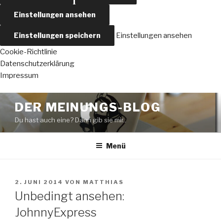
Einstellungen ansehen
Einstellungen speichern
Einstellungen ansehen
Cookie-Richtlinie
Datenschutzerklärung
Impressum
Zum
DER MEINUNGS-BLOG
Inhalt
Du hast auch eine? Dann gib sie mir..
springen
Menü
VERÖFFENTLICHT
2. JUNI 2014
VON
MATTHIAS
AM
Unbedingt ansehen:
JohnnyExpress