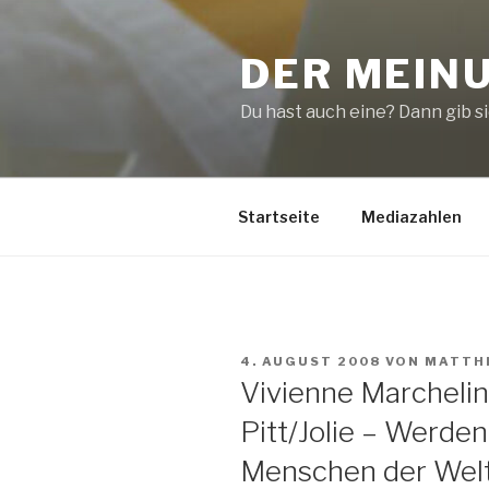
Zum
Inhalt
DER MEIN
springen
Du hast auch eine? Dann gib sie
Startseite
Mediazahlen
VERÖFFENTLICHT
4. AUGUST 2008
VON
MATTH
AM
Vivienne Marcheli
Pitt/Jolie – Werde
Menschen der Wel