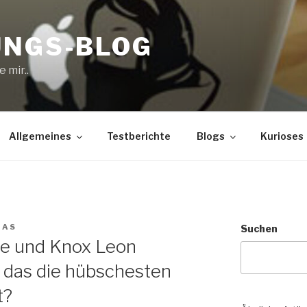
UNGS-BLOG
 mir..
Allgemeines
Testberichte
Blogs
Kurioses
IAS
Suchen
ne und Knox Leon
n das die hübschesten
t?