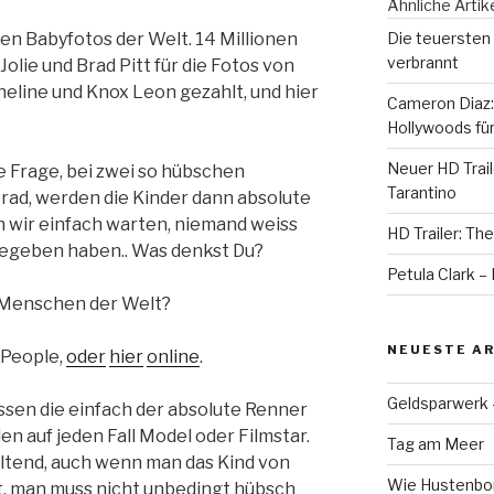
Ähnliche Artik
sten Babyfotos der Welt. 14 Millionen
Die teuersten 
verbrannt
Jolie und Brad Pitt für die Fotos von
eline und Knox Leon gezahlt, und hier
Cameron Diaz:
Hollywoods für
Neuer HD Trail
die Frage, bei zwei so hübschen
Tarantino
ad, werden die Kinder dann absolute
wir einfach warten, niemand weiss
HD Trailer: The
gegeben haben.. Was denkst Du?
Petula Clark 
 Menschen der Welt?
NEUESTE AR
 People,
oder
hier
online
.
Geldsparwerk
sen die einfach der absolute Renner
en auf jeden Fall Model oder Filmstar.
Tag am Meer
altend, auch wenn man das Kind von
Wie Hustenbon
ist, man muss nicht unbedingt hübsch