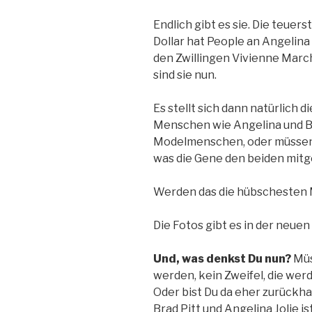
Endlich gibt es sie. Die teuer
Dollar hat People an Angelina 
den Zwillingen Vivienne March
sind sie nun.
Es stellt sich dann natürlich 
Menschen wie Angelina und Br
Modelmenschen, oder müssen 
was die Gene den beiden mit
Werden das die hübschesten
Die Fotos gibt es in der neuen
Und, was denkst Du nun?
Müs
werden, kein Zweifel, die werd
Oder bist Du da eher zurückh
Brad Pitt und Angelina Jolie 