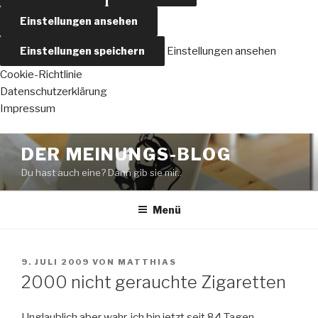
Einstellungen ansehen
Einstellungen speichern
Einstellungen ansehen
Cookie-Richtlinie
Datenschutzerklärung
Impressum
Zum
DER MEINUNGS-BLOG
Inhalt
Du hast auch eine? Dann gib sie mir..
springen
Menü
VERÖFFENTLICHT
9. JULI 2009
VON
MATTHIAS
AM
2000 nicht gerauchte Zigaretten
Unglaublich aber wahr, ich bin jetzt seit 84 Tagen