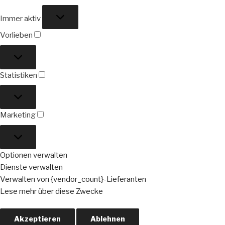
Funktional
Immer aktiv
Vorlieben
Vorlieben
Statistiken
Statistiken
Marketing
Marketing
Optionen verwalten
Dienste verwalten
Verwalten von {vendor_count}-Lieferanten
Lese mehr über diese Zwecke
Akzeptieren
Ablehnen