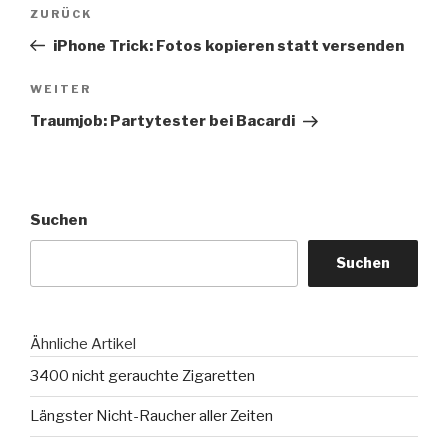
Beitragsnavigation
Vorheriger
ZURÜCK
Beitrag
iPhone Trick: Fotos kopieren statt versenden
Nächster
WEITER
Beitrag
Traumjob: Partytester bei Bacardi
Suchen
Suchen
Ähnliche Artikel
3400 nicht gerauchte Zigaretten
Längster Nicht-Raucher aller Zeiten