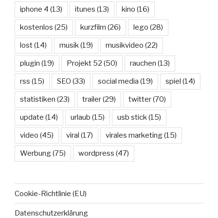
iphone 4
(13)
itunes
(13)
kino
(16)
kostenlos
(25)
kurzfilm
(26)
lego
(28)
lost
(14)
musik
(19)
musikvideo
(22)
plugin
(19)
Projekt 52
(50)
rauchen
(13)
rss
(15)
SEO
(33)
social media
(19)
spiel
(14)
statistiken
(23)
trailer
(29)
twitter
(70)
update
(14)
urlaub
(15)
usb stick
(15)
video
(45)
viral
(17)
virales marketing
(15)
Werbung
(75)
wordpress
(47)
Cookie-Richtlinie (EU)
Datenschutzerklärung