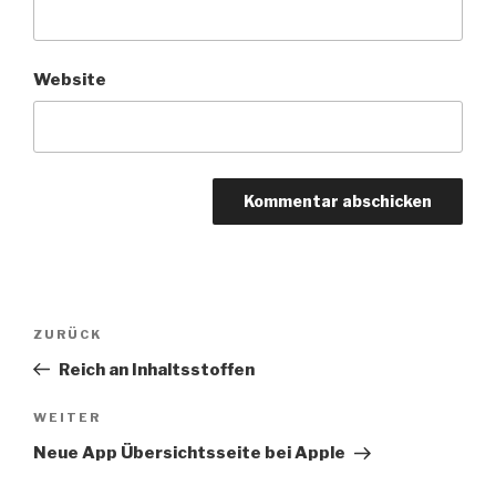
Website
Beitragsnavigation
Vorheriger
ZURÜCK
Beitrag
Reich an Inhaltsstoffen
Nächster
WEITER
Beitrag
Neue App Übersichtsseite bei Apple