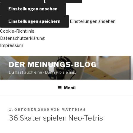
Einstellungen ansehen
Einstellungen speichern
Einstellungen ansehen
Cookie-Richtlinie
Datenschutzerklärung
Impressum
Zum
DER MEINUNGS-BLOG
Inhalt
Du hast auch eine? Dann gib sie mir..
springen
Menü
VERÖFFENTLICHT
1. OKTOBER 2009
VON
MATTHIAS
AM
36 Skater spielen Neo-Tetris