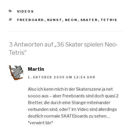
KATEGORIEN
VIDEOS
SCHLAGWÖRTER
FREEBOARD
,
KUNST
,
NEON
,
SKATER
,
TETRIS
3 Antworten auf „36 Skater spielen Neo-
Tetris“
Martin
1. OKTOBER 2009 UM 12:54 UHR
Also ich kenn mich in der Skaterszene ja net
soooo aus – aber Freeboards sind doch quasi 2
Bretter, die durch eine Stange miteinander
verbunden sind, oder? Im Video sind allerdings
deutlich normale SKATEboards zu sehen…
*verwirrt bin*