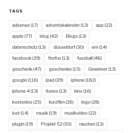
TAGS
adsense
(17)
adventskalender
(13)
app
(22)
apple
(77)
blog
(42)
Blogs
(13)
datenschutz
(13)
düsseldorf
(30)
em
(14)
facebook
(39)
firefox
(13)
fussball
(46)
geschenk
(47)
geschenke
(15)
Gewinner
(13)
google
(116)
ipad
(39)
iphone
(182)
iphone 4
(13)
itunes
(13)
kino
(16)
kostenlos
(25)
kurzfilm
(26)
lego
(28)
lost
(14)
musik
(19)
musikvideo
(22)
plugin
(19)
Projekt 52
(50)
rauchen
(13)