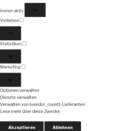
Funktional
Immer aktiv
Vorlieben
Vorlieben
Statistiken
Statistiken
Marketing
Marketing
Optionen verwalten
Dienste verwalten
Verwalten von {vendor_count}-Lieferanten
Lese mehr über diese Zwecke
Akzeptieren
Ablehnen