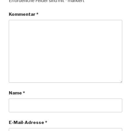
Erforderliche Felder sind mit
*
markiert
Kommentar
*
Name
*
E-Mail-Adresse
*