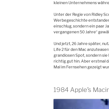
kleinen Unternehmens währe
Unter der Regie von Ridley Sco
Werbegeschichte entstanden,
einschlug, sondern ein paar J
vergangenen 50 Jahre“ gewäh
Und jetzt, 26 Jahre später, nu
Life 2 für den Mac anzuteaser
grandiosen Spot, sondern sie
richtig gut hin. Aber erstmal d
Mal im Fernsehen gezeigt wur
1984 Apple’s Maci