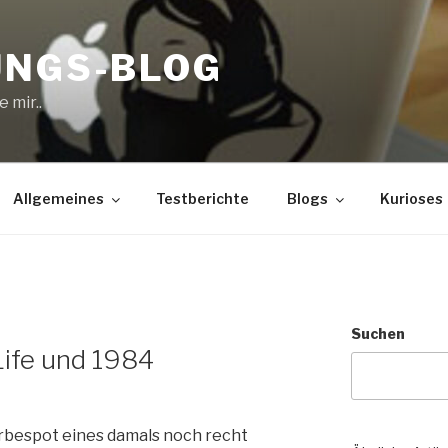
UNGS-BLOG
 mir..
Allgemeines
Testberichte
Blogs
Kurioses
Suchen
Life und 1984
rbespot eines damals noch recht