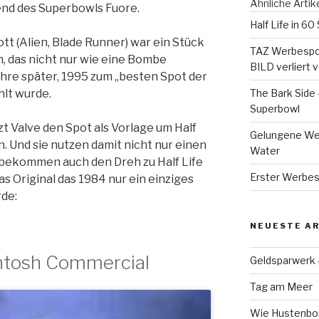
Ähnliche Artik
nd des Superbowls Fuore.
Half Life in 6
tt (Alien, Blade Runner) war ein Stück
TAZ Werbespor
 das nicht nur wie eine Bombe
BILD verliert
ahre später, 1995 zum „besten Spot der
lt wurde.
The Bark Side
Superbowl
tzt Valve den Spot als Vorlage um Half
Gelungene Werb
n. Und sie nutzen damit nicht nur einen
Water
 bekommen auch den Dreh zu Half Life
Erster Werbes
as Original das 1984 nur ein einziges
de:
NEUESTE AR
ntosh Commercial
Geldsparwerk
Tag am Meer
Wie Hustenbon