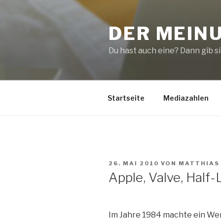
Zum
Inhalt
DER MEIN
springen
Du hast auch eine? Dann gib sie
Startseite
Mediazahlen
VERÖFFENTLICHT
26. MAI 2010
VON
MATTHIAS
AM
Apple, Valve, Half-
Im Jahre 1984 machte ein We