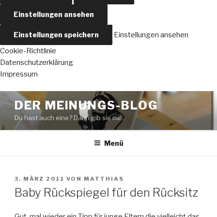
Einstellungen ansehen
Einstellungen speichern
Einstellungen ansehen
Cookie-Richtlinie
Datenschutzerklärung
Impressum
Zum
DER MEINUNGS-BLOG
Inhalt
Du hast auch eine? Dann gib sie mir..
springen
Menü
VERÖFFENTLICHT
3. MÄRZ 2011
VON
MATTHIAS
AM
Baby Rückspiegel für den Rücksitz
Gut, mal wieder ein Tipp für junge Eltern die vielleicht das