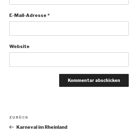
E-Mail-Adresse
*
Website
Beitragsnavigation
Vorheriger
ZURÜCK
Beitrag
Karneval im Rheinland