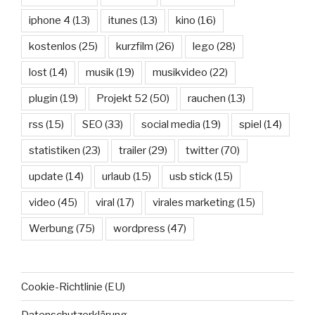
iphone 4
(13)
itunes
(13)
kino
(16)
kostenlos
(25)
kurzfilm
(26)
lego
(28)
lost
(14)
musik
(19)
musikvideo
(22)
plugin
(19)
Projekt 52
(50)
rauchen
(13)
rss
(15)
SEO
(33)
social media
(19)
spiel
(14)
statistiken
(23)
trailer
(29)
twitter
(70)
update
(14)
urlaub
(15)
usb stick
(15)
video
(45)
viral
(17)
virales marketing
(15)
Werbung
(75)
wordpress
(47)
Cookie-Richtlinie (EU)
Datenschutzerklärung