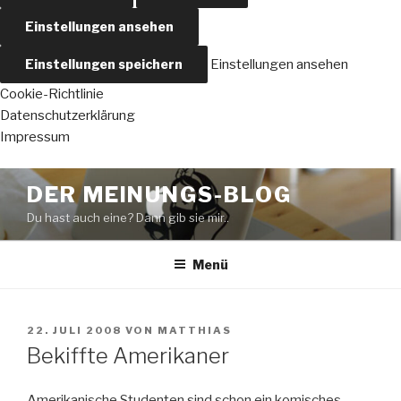
Einstellungen ansehen
Einstellungen speichern
Einstellungen ansehen
Cookie-Richtlinie
Datenschutzerklärung
Impressum
Zum
DER MEINUNGS-BLOG
Inhalt
Du hast auch eine? Dann gib sie mir..
springen
Menü
VERÖFFENTLICHT
22. JULI 2008
VON
MATTHIAS
AM
Bekiffte Amerikaner
Amerikanische Studenten sind schon ein komisches