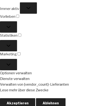
Funktional
Immer aktiv
Vorlieben
Vorlieben
Statistiken
Statistiken
Marketing
Marketing
Optionen verwalten
Dienste verwalten
Verwalten von {vendor_count}-Lieferanten
Lese mehr über diese Zwecke
Akzeptieren
Ablehnen