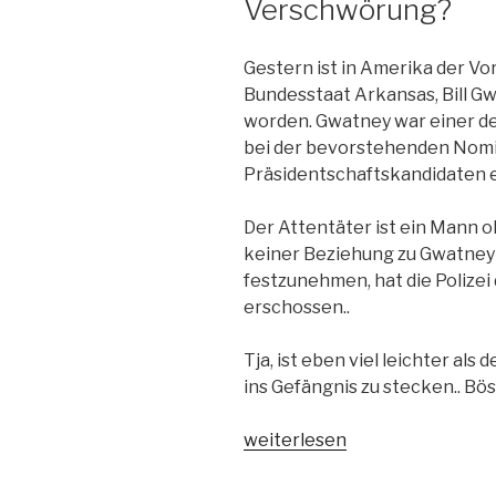
Verschwörung?
Gestern ist in Amerika der V
Bundesstaat Arkansas, Bill G
worden. Gwatney war einer de
bei der bevorstehenden Nomi
Präsidentschaftskandidaten 
Der Attentäter ist ein Mann o
keiner Beziehung zu Gwatney 
festzunehmen, hat die Polizei
erschossen..
Tja, ist eben viel leichter al
ins Gefängnis zu stecken.. Bö
„Polizei
weiterlesen
erschiesst
Attentäter