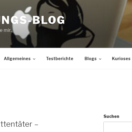
UNGS-BLOG
 mir..
Allgemeines
Testberichte
Blogs
Kurioses
Suchen
Attentäter –