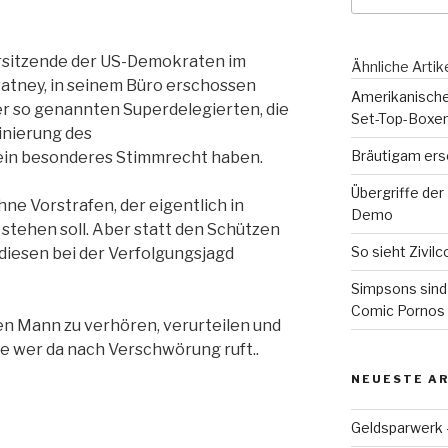
orsitzende der US-Demokraten im
Ähnliche Artik
watney, in seinem Büro erschossen
Amerikanische
r so genannten Superdelegierten, die
Set-Top-Boxe
nierung des
Bräutigam ers
ein besonderes Stimmrecht haben.
Übergriffe der 
hne Vorstrafen, der eigentlich in
Demo
stehen soll. Aber statt den Schützen
So sieht Zivilc
 diesen bei der Verfolgungsjagd
Simpsons sind
Comic Pornos
s den Mann zu verhören, verurteilen und
se wer da nach Verschwörung ruft..
NEUESTE AR
Geldsparwerk