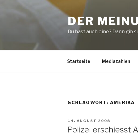
Zum
Inhalt
DER MEIN
springen
Du hast auch eine? Dann gib sie
Startseite
Mediazahlen
SCHLAGWORT:
AMERIKA
VERÖFFENTLICHT
14. AUGUST 2008
AM
Polizei erschiesst 