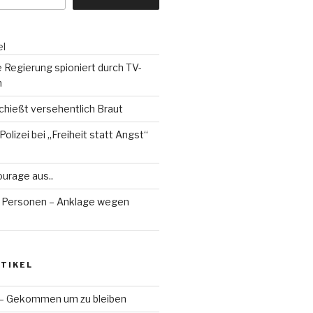
el
 Regierung spioniert durch TV-
n
chießt versehentlich Braut
Polizei bei „Freiheit statt Angst“
ourage aus..
 Personen – Anklage wegen
TIKEL
 – Gekommen um zu bleiben