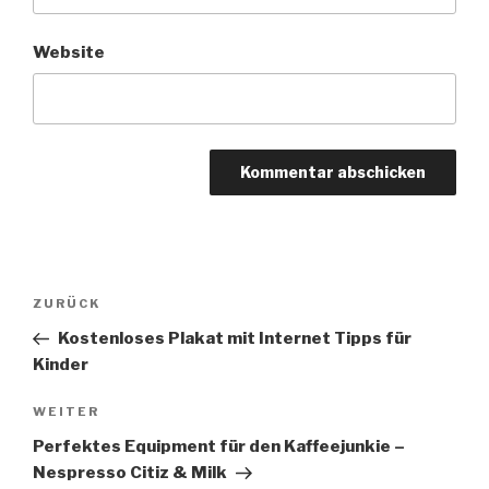
Website
Beitragsnavigation
Vorheriger
ZURÜCK
Beitrag
Kostenloses Plakat mit Internet Tipps für
Kinder
Nächster
WEITER
Beitrag
Perfektes Equipment für den Kaffeejunkie –
Nespresso Citiz & Milk