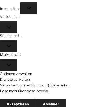
Funktional
Immer aktiv
Vorlieben
Vorlieben
Statistiken
Statistiken
Marketing
Marketing
Optionen verwalten
Dienste verwalten
Verwalten von {vendor_count}-Lieferanten
Lese mehr über diese Zwecke
Akzeptieren
Ablehnen