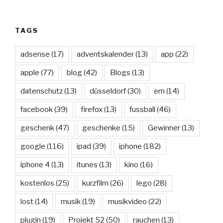
TAGS
adsense
(17)
adventskalender
(13)
app
(22)
apple
(77)
blog
(42)
Blogs
(13)
datenschutz
(13)
düsseldorf
(30)
em
(14)
facebook
(39)
firefox
(13)
fussball
(46)
geschenk
(47)
geschenke
(15)
Gewinner
(13)
google
(116)
ipad
(39)
iphone
(182)
iphone 4
(13)
itunes
(13)
kino
(16)
kostenlos
(25)
kurzfilm
(26)
lego
(28)
lost
(14)
musik
(19)
musikvideo
(22)
plugin
(19)
Projekt 52
(50)
rauchen
(13)