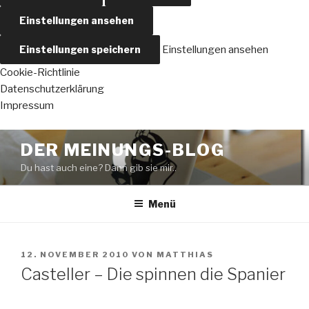
Einstellungen ansehen
Einstellungen speichern
Einstellungen ansehen
Cookie-Richtlinie
Datenschutzerklärung
Impressum
Zum
DER MEINUNGS-BLOG
Inhalt
Du hast auch eine? Dann gib sie mir..
springen
Menü
VERÖFFENTLICHT
12. NOVEMBER 2010
VON
MATTHIAS
AM
Casteller – Die spinnen die Spanier