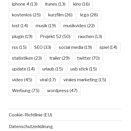
iphone 4
(13)
itunes
(13)
kino
(16)
kostenlos
(25)
kurzfilm
(26)
lego
(28)
lost
(14)
musik
(19)
musikvideo
(22)
plugin
(19)
Projekt 52
(50)
rauchen
(13)
rss
(15)
SEO
(33)
social media
(19)
spiel
(14)
statistiken
(23)
trailer
(29)
twitter
(70)
update
(14)
urlaub
(15)
usb stick
(15)
video
(45)
viral
(17)
virales marketing
(15)
Werbung
(75)
wordpress
(47)
Cookie-Richtlinie (EU)
Datenschutzerklärung