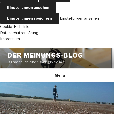
Einstellungen ansehen
Einstellungen speichern
Einstellungen ansehen
Cookie-Richtlinie
Datenschutzerklärung
Impressum
Zum
DER MEINUNGS-BLOG
Inhalt
Du hast auch eine? Dann gib sie mir..
springen
Menü