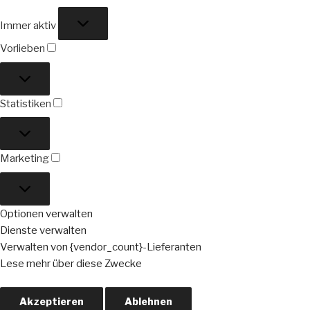
Funktional
Immer aktiv
Vorlieben
Vorlieben
Statistiken
Statistiken
Marketing
Marketing
Optionen verwalten
Dienste verwalten
Verwalten von {vendor_count}-Lieferanten
Lese mehr über diese Zwecke
Akzeptieren
Ablehnen