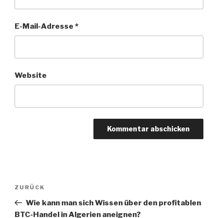
E-Mail-Adresse
*
Website
Beitragsnavigation
Vorheriger
ZURÜCK
Beitrag
Wie kann man sich Wissen über den profitablen
BTC-Handel in Algerien aneignen?