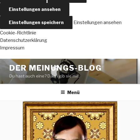
Einstellungen ansehen
Einstellungen speichern
Einstellungen ansehen
Cookie-Richtlinie
Datenschutzerklärung
Impressum
Zum
DER MEINUNGS-BLOG
Inhalt
Du hast auch eine? Dann gib sie mir..
springen
Menü