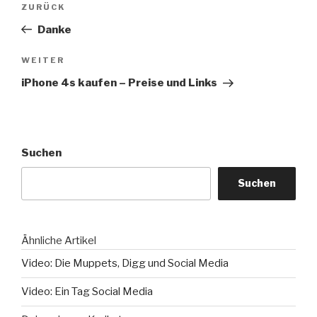
Vorheriger
ZURÜCK
Beitrag
Danke
Nächster
WEITER
Beitrag
iPhone 4s kaufen – Preise und Links
Suchen
Suchen
Ähnliche Artikel
Video: Die Muppets, Digg und Social Media
Video: Ein Tag Social Media