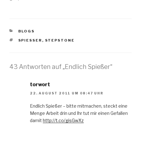
KATEGORIEN
BLOGS
SCHLAGWÖRTER
SPIESSER
,
STEPSTONE
43 Antworten auf „Endlich Spießer“
torwort
22. AUGUST 2011 UM 08:47 UHR
Endlich Spießer – bitte mitmachen, steckt eine
Menge Arbeit drin und Ihr tut mir einen Gefallen
damit
http://t.co/gisGwXz