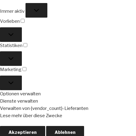
Funktional
Immer aktiv
Vorlieben
Vorlieben
Statistiken
Statistiken
Marketing
Marketing
Optionen verwalten
Dienste verwalten
Verwalten von {vendor_count}-Lieferanten
Lese mehr über diese Zwecke
Akzeptieren
Ablehnen