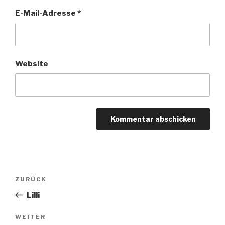
E-Mail-Adresse
*
Website
Beitragsnavigation
Vorheriger
ZURÜCK
Beitrag
Lilli
Nächster
WEITER