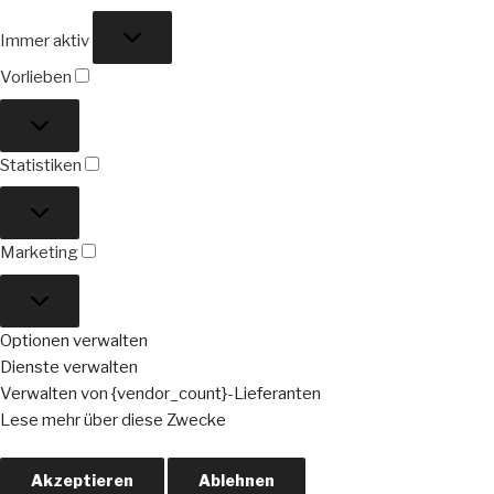
Funktional
Immer aktiv
Vorlieben
Vorlieben
Statistiken
Statistiken
Marketing
Marketing
Optionen verwalten
Dienste verwalten
Verwalten von {vendor_count}-Lieferanten
Lese mehr über diese Zwecke
Akzeptieren
Ablehnen