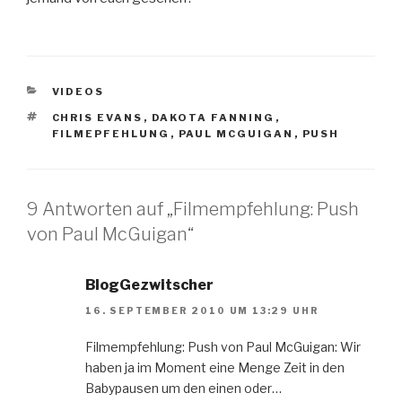
KATEGORIEN
VIDEOS
SCHLAGWÖRTER
CHRIS EVANS
,
DAKOTA FANNING
,
FILMEPFEHLUNG
,
PAUL MCGUIGAN
,
PUSH
9 Antworten auf „Filmempfehlung: Push
von Paul McGuigan“
BlogGezwitscher
16. SEPTEMBER 2010 UM 13:29 UHR
Filmempfehlung: Push von Paul McGuigan: Wir
haben ja im Moment eine Menge Zeit in den
Babypausen um den einen oder…