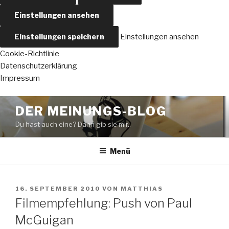
Einstellungen ansehen
Einstellungen speichern
Einstellungen ansehen
Cookie-Richtlinie
Datenschutzerklärung
Impressum
Zum
DER MEINUNGS-BLOG
Inhalt
Du hast auch eine? Dann gib sie mir..
springen
Menü
VERÖFFENTLICHT
16. SEPTEMBER 2010
VON
MATTHIAS
AM
Filmempfehlung: Push von Paul
McGuigan