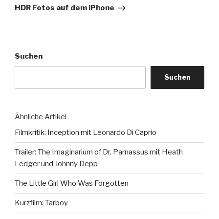
Beitrag
HDR Fotos auf dem iPhone
Suchen
Suchen
Ähnliche Artikel
Filmkritik: Inception mit Leonardo Di Caprio
Trailer: The Imaginarium of Dr. Parnassus mit Heath
Ledger und Johnny Depp
The Little Girl Who Was Forgotten
Kurzfilm: Tarboy