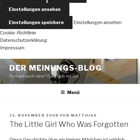
Einstellungen ansehen
Einstellungen speichern
Einstellungen ansehen
Cookie-Richtlinie
Datenschutzerklärung
Impressum
Zum
DER MEINUNGS-BLOG
Inhalt
Du hast auch eine? Dann gib sie mir..
springen
Menü
VERÖFFENTLICHT
15. NOVEMBER 2008
VON
MATTHIAS
AM
The Little Girl Who Was Forgotten
Diese Geschichte über ein kleines Mädchen ist wirklich