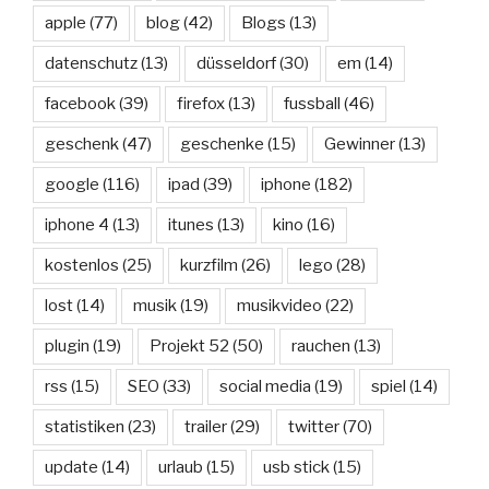
apple
(77)
blog
(42)
Blogs
(13)
datenschutz
(13)
düsseldorf
(30)
em
(14)
facebook
(39)
firefox
(13)
fussball
(46)
geschenk
(47)
geschenke
(15)
Gewinner
(13)
google
(116)
ipad
(39)
iphone
(182)
iphone 4
(13)
itunes
(13)
kino
(16)
kostenlos
(25)
kurzfilm
(26)
lego
(28)
lost
(14)
musik
(19)
musikvideo
(22)
plugin
(19)
Projekt 52
(50)
rauchen
(13)
rss
(15)
SEO
(33)
social media
(19)
spiel
(14)
statistiken
(23)
trailer
(29)
twitter
(70)
update
(14)
urlaub
(15)
usb stick
(15)