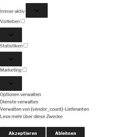
Funktional
Immer aktiv
Vorlieben
Vorlieben
Statistiken
Statistiken
Marketing
Marketing
Optionen verwalten
Dienste verwalten
Verwalten von {vendor_count}-Lieferanten
Lese mehr über diese Zwecke
Akzeptieren
Ablehnen