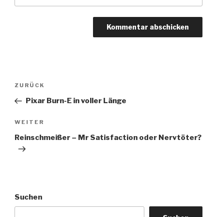
Beitragsnavigation
Vorheriger
ZURÜCK
Beitrag
Pixar Burn-E in voller Länge
Nächster
WEITER
Beitrag
Reinschmeißer – Mr Satisfaction oder Nervtöter?
Suchen