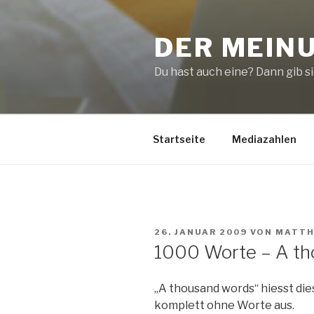
Zum
Inhalt
DER MEIN
springen
Du hast auch eine? Dann gib sie
Startseite
Mediazahlen
VERÖFFENTLICHT
26. JANUAR 2009
VON
MATTH
AM
1000 Worte – A t
„A thousand words“ hiesst di
komplett ohne Worte aus.