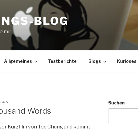
UNGS-BLOG
 mir..
Allgemeines
Testberichte
Blogs
Kurioses
IAS
Suchen
housand Words
eser Kurzfilm von Ted Chung und kommt