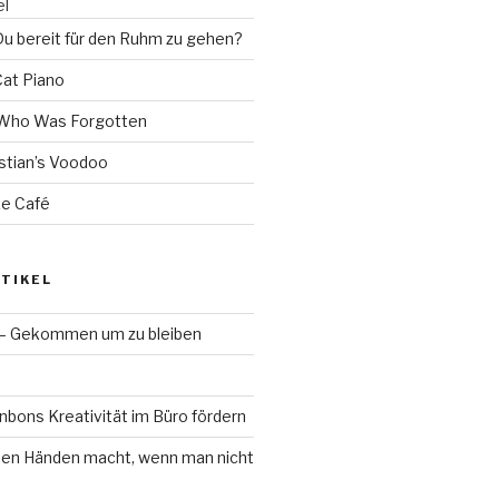
el
Du bereit für den Ruhm zu gehen?
Cat Piano
l Who Was Forgotten
stian’s Voodoo
Le Café
TIKEL
 – Gekommen um zu bleiben
bons Kreativität im Büro fördern
en Händen macht, wenn man nicht