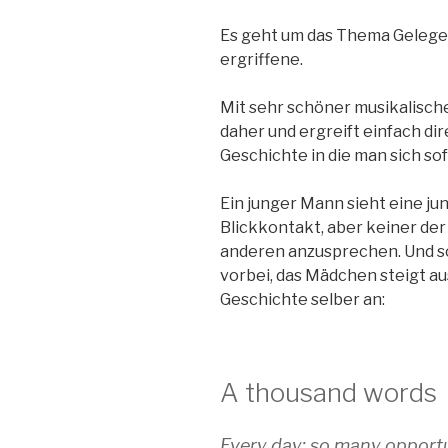
Es geht um das Thema Gelegen
ergriffene.
Mit sehr schöner musikalisch
daher und ergreift einfach dir
Geschichte in die man sich so
Ein junger Mann sieht eine ju
Blickkontakt, aber keiner der
anderen anzusprechen. Und so
vorbei, das Mädchen steigt au
Geschichte selber an:
A thousand words
Every day: so many opport