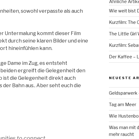
Ähnliche Artik
heiten, sowohl verpasste als auch
Wie weit bist 
Kurzfilm: The 
er Untermalung kommt dieser Film
The Little Gir
ekt durch seine klaren Bilder und eine
Kurzfilm: Seba
fort hineinfühlen kann.
Der Kaffee – 
nge Dame im Zug, es entsteht
 beiden ergreift die Gelegenheit den
 ist die Gelegenheit direkt auch
NEUESTE AR
s der Bahn aus.. Aber seht euch die
Geldsparwerk
Tag am Meer
Wie Hustenbon
Was man mit d
mehr raucht
unities to connect…