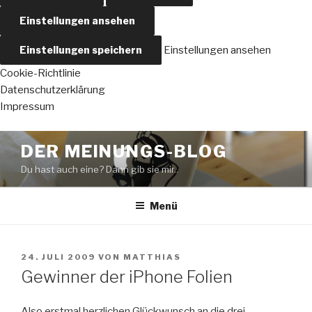
Einstellungen ansehen
Einstellungen speichern
Einstellungen ansehen
Cookie-Richtlinie
Datenschutzerklärung
Impressum
Zum
DER MEINUNGS-BLOG
Inhalt
Du hast auch eine? Dann gib sie mir..
springen
Menü
VERÖFFENTLICHT
24. JULI 2009
VON
MATTHIAS
AM
Gewinner der iPhone Folien
Also erstmal herzlichen Glückwunsch an die drei