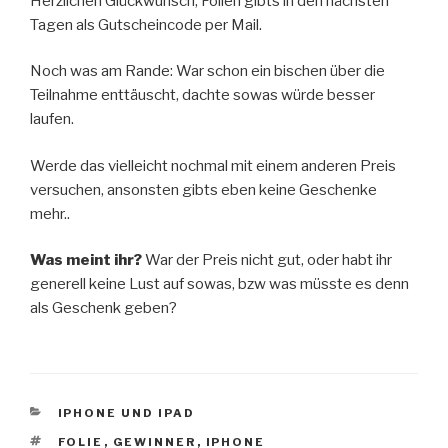
Herzlichen Glückwunsch, Folien gibts in den nächsten
Tagen als Gutscheincode per Mail.
Noch was am Rande: War schon ein bischen über die
Teilnahme enttäuscht, dachte sowas würde besser
laufen.
Werde das vielleicht nochmal mit einem anderen Preis
versuchen, ansonsten gibts eben keine Geschenke
mehr..
Was meint ihr?
War der Preis nicht gut, oder habt ihr
generell keine Lust auf sowas, bzw was müsste es denn
als Geschenk geben?
KATEGORIEN
IPHONE UND IPAD
SCHLAGWÖRTER
FOLIE
,
GEWINNER
,
IPHONE