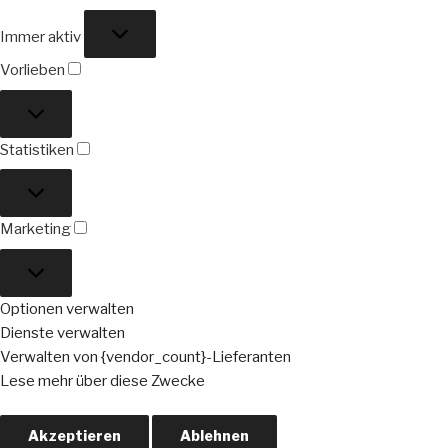
Funktional
Immer aktiv
Vorlieben
Vorlieben
Statistiken
Statistiken
Marketing
Marketing
Optionen verwalten
Dienste verwalten
Verwalten von {vendor_count}-Lieferanten
Lese mehr über diese Zwecke
Akzeptieren
Ablehnen