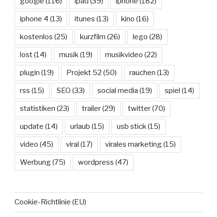
google
(116)
ipad
(39)
iphone
(182)
iphone 4
(13)
itunes
(13)
kino
(16)
kostenlos
(25)
kurzfilm
(26)
lego
(28)
lost
(14)
musik
(19)
musikvideo
(22)
plugin
(19)
Projekt 52
(50)
rauchen
(13)
rss
(15)
SEO
(33)
social media
(19)
spiel
(14)
statistiken
(23)
trailer
(29)
twitter
(70)
update
(14)
urlaub
(15)
usb stick
(15)
video
(45)
viral
(17)
virales marketing
(15)
Werbung
(75)
wordpress
(47)
Cookie-Richtlinie (EU)