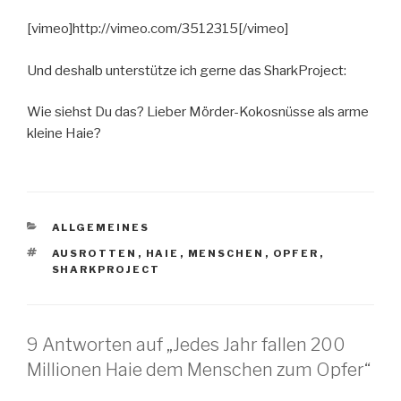
[vimeo]http://vimeo.com/3512315[/vimeo]
Und deshalb unterstütze ich gerne das SharkProject:
Wie siehst Du das? Lieber Mörder-Kokosnüsse als arme
kleine Haie?
KATEGORIEN
ALLGEMEINES
SCHLAGWÖRTER
AUSROTTEN
,
HAIE
,
MENSCHEN
,
OPFER
,
SHARKPROJECT
9 Antworten auf „Jedes Jahr fallen 200
Millionen Haie dem Menschen zum Opfer“