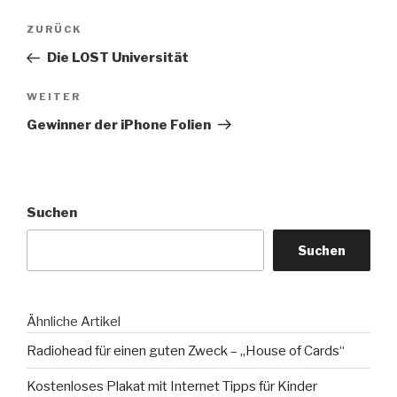
Beitragsnavigation
Vorheriger
ZURÜCK
Beitrag
Die LOST Universität
Nächster
WEITER
Beitrag
Gewinner der iPhone Folien
Suchen
Suchen
Ähnliche Artikel
Radiohead für einen guten Zweck – „House of Cards“
Kostenloses Plakat mit Internet Tipps für Kinder