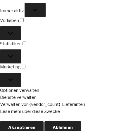
Funktional
Immer aktiv
Vorlieben
Vorlieben
Statistiken
Statistiken
Marketing
Marketing
Optionen verwalten
Dienste verwalten
Verwalten von {vendor_count}-Lieferanten
Lese mehr über diese Zwecke
Akzeptieren
Ablehnen