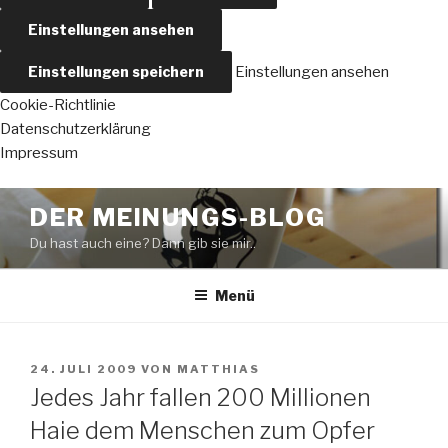
Einstellungen ansehen
Einstellungen speichern
Einstellungen ansehen
Cookie-Richtlinie
Datenschutzerklärung
Impressum
Zum
DER MEINUNGS-BLOG
Inhalt
Du hast auch eine? Dann gib sie mir..
springen
Menü
VERÖFFENTLICHT
24. JULI 2009
VON
MATTHIAS
AM
Jedes Jahr fallen 200 Millionen
Haie dem Menschen zum Opfer