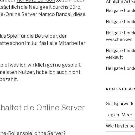
Ähnliche Artik
tsächlich die Neuigkeit durchs Büro,
Hellgate Londo
ate-Online Server Namco Bandai, diese
Hellgate Lond
Hellgate Lond
as Spiel für die Betreiber, der
verschenken
tte schon im Juli fast alle Mitarbeiter
Hellgate Londo
verkauft
piel was ich wirklich gerne gespielt
Hellgate Lond
 meisten Nutzer, habe ich auch nicht
bezahlt.
NEUESTE AR
Geldsparwerk
haltet die Online Server
Tag am Meer
Wie Hustenbon
ine-Rollenspiel ohne Server?