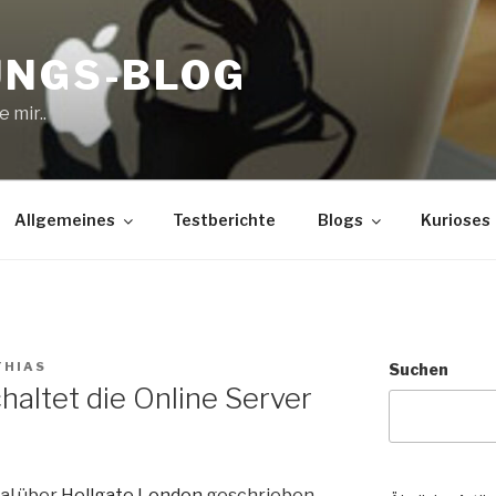
UNGS-BLOG
 mir..
Allgemeines
Testberichte
Blogs
Kurioses
THIAS
Suchen
haltet die Online Server
mal über
Hellgate London
geschrieben,