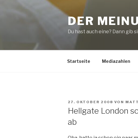
Zum
Inhalt
DER MEIN
springen
Du hast auch eine? Dann gib sie
Startseite
Mediazahlen
VERÖFFENTLICHT
27. OKTOBER 2008
VON
MAT
AM
Hellgate London sc
ab
Oha, hatte ja schon ein paar 