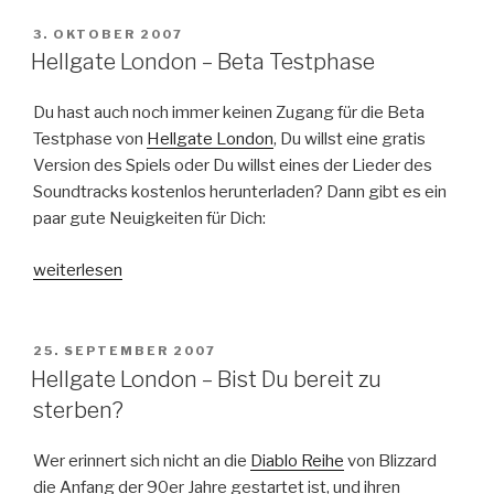
–
Das
VERÖFFENTLICHT
3. OKTOBER 2007
AM
Buch
Hellgate London – Beta Testphase
–
Band
Du hast auch noch immer keinen Zugang für die Beta
1
Testphase von
Hellgate London
, Du willst eine gratis
Exodus“
Version des Spiels oder Du willst eines der Lieder des
Soundtracks kostenlos herunterladen? Dann gibt es ein
paar gute Neuigkeiten für Dich:
„Hellgate
weiterlesen
London
–
Beta
VERÖFFENTLICHT
25. SEPTEMBER 2007
AM
Testphase“
Hellgate London – Bist Du bereit zu
sterben?
Wer erinnert sich nicht an die
Diablo Reihe
von Blizzard
die Anfang der 90er Jahre gestartet ist, und ihren