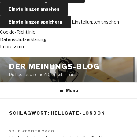
Einstellungen ansehen
Einstellungen speichern
Einstellungen ansehen
Cookie-Richtlinie
Datenschutzerklärung
Impressum
Zum
DER MEINUNGS-BLOG
Inhalt
Du hast auch eine? Dann gib sie mir..
springen
Menü
SCHLAGWORT:
HELLGATE-LONDON
VERÖFFENTLICHT
27. OKTOBER 2008
AM