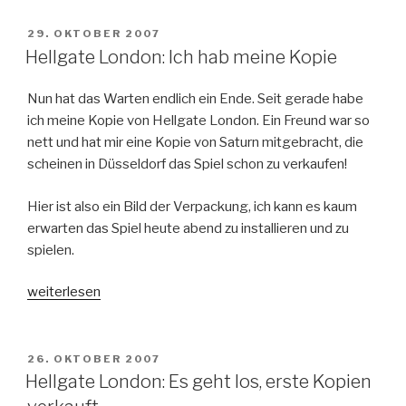
schaltet
die
VERÖFFENTLICHT
29. OKTOBER 2007
AM
Online
Hellgate London: Ich hab meine Kopie
Server
ab“
Nun hat das Warten endlich ein Ende. Seit gerade habe
ich meine Kopie von Hellgate London. Ein Freund war so
nett und hat mir eine Kopie von Saturn mitgebracht, die
scheinen in Düsseldorf das Spiel schon zu verkaufen!
Hier ist also ein Bild der Verpackung, ich kann es kaum
erwarten das Spiel heute abend zu installieren und zu
spielen.
„Hellgate
weiterlesen
London:
Ich
hab
VERÖFFENTLICHT
26. OKTOBER 2007
AM
meine
Hellgate London: Es geht los, erste Kopien
Kopie“