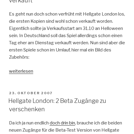
verkauft
Es geht nun doch schon verfrüht mit Hellgate London los,
die ersten Kopien sind wohl schon verkauft worden.
Eigentlich sollte ja Verkaufsstart am 31.10 an Helloween
sein. In Deutschland soll das Spiel allerdings schon einen
Tag eher am Dienstag verkauft werden. Nun sind aber die
ersten Spiele schon im Umlauf, hier mal ein Bild des
Zubehörs:
„Hellgate
weiterlesen
London:
Es
geht
VERÖFFENTLICHT
23. OKTOBER 2007
AM
los,
Hellgate London: 2 Beta Zugänge zu
erste
verschenken
Kopien
verkauft“
Da ich ja nun endlich
doch drin bin
, brauche ich die beiden
neuen Zugänge für die Beta-Test Version von Hellgate