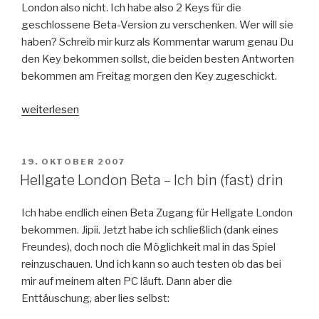
London also nicht. Ich habe also 2 Keys für die
geschlossene Beta-Version zu verschenken. Wer will sie
haben? Schreib mir kurz als Kommentar warum genau Du
den Key bekommen sollst, die beiden besten Antworten
bekommen am Freitag morgen den Key zugeschickt.
„Hellgate
weiterlesen
London:
2
Beta
VERÖFFENTLICHT
19. OKTOBER 2007
AM
Zugänge
Hellgate London Beta – Ich bin (fast) drin
zu
verschenken“
Ich habe endlich einen Beta Zugang für Hellgate London
bekommen. Jipii. Jetzt habe ich schließlich (dank eines
Freundes), doch noch die Möglichkeit mal in das Spiel
reinzuschauen. Und ich kann so auch testen ob das bei
mir auf meinem alten PC läuft. Dann aber die
Enttäuschung, aber lies selbst: