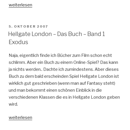
„Hellgate
weiterlesen
London
Beta
–
VERÖFFENTLICHT
5. OKTOBER 2007
AM
Ich
Hellgate London – Das Buch – Band 1
bin
Exodus
(fast)
drin“
Naja, eigentlich finde ich Bücher zum Film schon echt
schlimm. Aber ein Buch zu einem Online-Spiel? Das kann
ja nichts werden.. Dachte ich zumindestens. Aber dieses
Buch zu dem bald erscheinden Spiel Hellgate London ist
wirklich gut geschrieben (wenn man auf Fantasy steht)
und man bekommt einen schönen Einblick in die
verschiedenen Klassen die es in Hellgate London geben
wird.
„Hellgate
weiterlesen
London