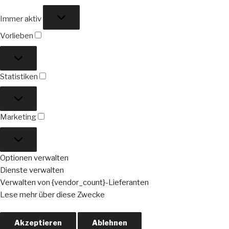
Funktional
Immer aktiv
Vorlieben
Vorlieben
Statistiken
Statistiken
Marketing
Marketing
Optionen verwalten
Dienste verwalten
Verwalten von {vendor_count}-Lieferanten
Lese mehr über diese Zwecke
Akzeptieren
Ablehnen