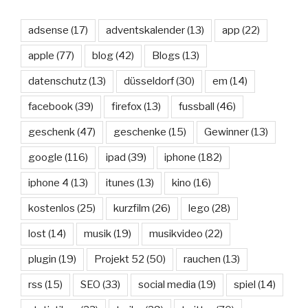
adsense
(17)
adventskalender
(13)
app
(22)
apple
(77)
blog
(42)
Blogs
(13)
datenschutz
(13)
düsseldorf
(30)
em
(14)
facebook
(39)
firefox
(13)
fussball
(46)
geschenk
(47)
geschenke
(15)
Gewinner
(13)
google
(116)
ipad
(39)
iphone
(182)
iphone 4
(13)
itunes
(13)
kino
(16)
kostenlos
(25)
kurzfilm
(26)
lego
(28)
lost
(14)
musik
(19)
musikvideo
(22)
plugin
(19)
Projekt 52
(50)
rauchen
(13)
rss
(15)
SEO
(33)
social media
(19)
spiel
(14)