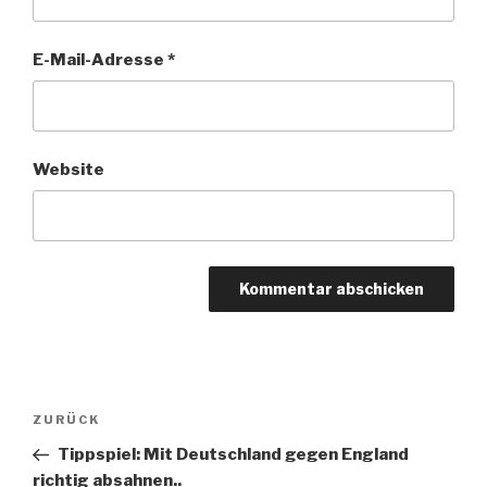
E-Mail-Adresse
*
Website
Beitragsnavigation
Vorheriger
ZURÜCK
Beitrag
Tippspiel: Mit Deutschland gegen England
richtig absahnen..