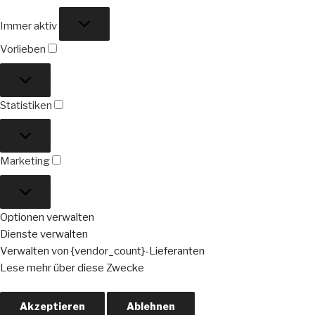
Funktional
Immer aktiv
Vorlieben
Vorlieben
Statistiken
Statistiken
Marketing
Marketing
Optionen verwalten
Dienste verwalten
Verwalten von {vendor_count}-Lieferanten
Lese mehr über diese Zwecke
Akzeptieren
Ablehnen