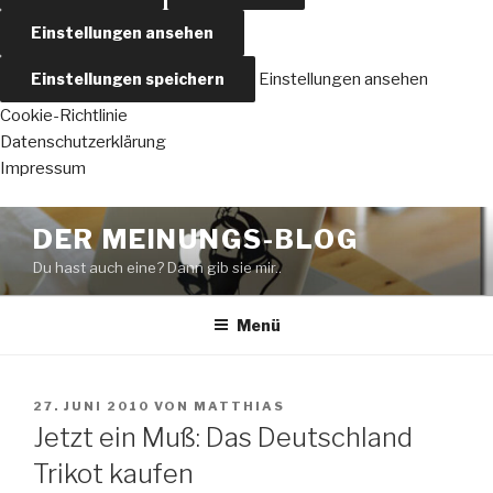
Einstellungen ansehen
Einstellungen speichern
Einstellungen ansehen
Cookie-Richtlinie
Datenschutzerklärung
Impressum
Zum
DER MEINUNGS-BLOG
Inhalt
Du hast auch eine? Dann gib sie mir..
springen
Menü
VERÖFFENTLICHT
27. JUNI 2010
VON
MATTHIAS
AM
Jetzt ein Muß: Das Deutschland
Trikot kaufen