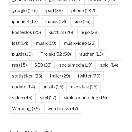
google
(116)
ipad
(39)
iphone
(182)
iphone 4
(13)
itunes
(13)
kino
(16)
kostenlos
(25)
kurzfilm
(26)
lego
(28)
lost
(14)
musik
(19)
musikvideo
(22)
plugin
(19)
Projekt 52
(50)
rauchen
(13)
rss
(15)
SEO
(33)
social media
(19)
spiel
(14)
statistiken
(23)
trailer
(29)
twitter
(70)
update
(14)
urlaub
(15)
usb stick
(15)
video
(45)
viral
(17)
virales marketing
(15)
Werbung
(75)
wordpress
(47)