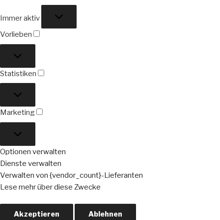
Funktional
Immer aktiv
Vorlieben
Vorlieben
Statistiken
Statistiken
Marketing
Marketing
Optionen verwalten
Dienste verwalten
Verwalten von {vendor_count}-Lieferanten
Lese mehr über diese Zwecke
Akzeptieren
Ablehnen