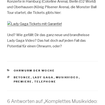
Konzerte in Hamburg (Colorline Arena), Berlin (O2 World)
und Oberhausen (König Pilsener Arena), die Monster Ball
Tour startet, die Tickets gibts hier:
Und? Wie gefällt Dir das ganz neue und brandheisse
Lady Gaga Video? Das hat doch auf jeden Fall das
Potential für einen Ohrwurm, oder?
KATEGORIEN
OHRWURM DER WOCHE
SCHLAGWÖRTER
BEYONCE
,
LADY GAGA
,
MUSIKVIDEO
,
PREMIERE
,
TELEPHONE
6 Antworten auf „Komplettes Musikvideo: