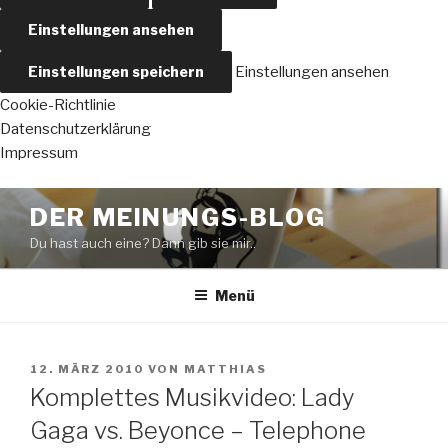
Einstellungen ansehen
Einstellungen speichern
Einstellungen ansehen
Cookie-Richtlinie
Datenschutzerklärung
Impressum
Zum
DER MEINUNGS-BLOG
Inhalt
Du hast auch eine? Dann gib sie mir..
springen
Menü
VERÖFFENTLICHT
12. MÄRZ 2010
VON
MATTHIAS
AM
Komplettes Musikvideo: Lady
Gaga vs. Beyonce – Telephone