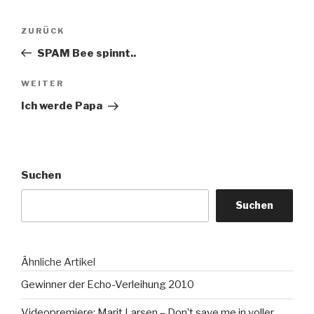
Beitragsnavigation
Vorheriger
ZURÜCK
Beitrag
SPAM Bee spinnt..
Nächster
WEITER
Beitrag
Ich werde Papa
Suchen
Suchen
Ähnliche Artikel
Gewinner der Echo-Verleihung 2010
Videopremiere: Marit Larsen – Don’t save me in voller